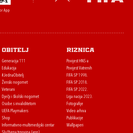
or App
Obitelj
Riznica
Generacija 111
Povijest HNS-a
Edukacija
Povijest Vatrenih
#JednaObitelj
FIFA SP 1998.
Ženski nogomet
FIFA SP 2018.
Veterani
FIFA SP 2022.
Dječji i školski nogomet
Liga nacija 2023.
Osobe s invaliditetom
Fotografije
UEFA Playmakers
Video arhiva
Shop
Publikacije
Informativno-multimedijski centar
Wallpaperi
Službena trgovina (app)