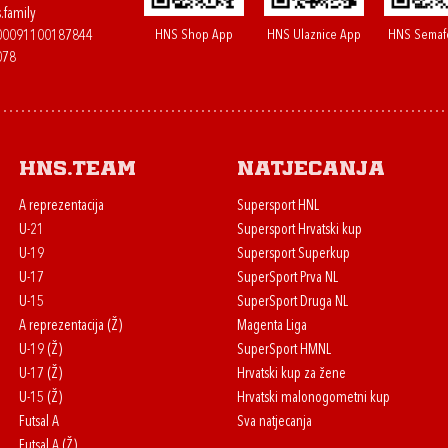
.family
HNS Shop App
HNS Ulaznice App
HNS Semaf
400091100187844
078
HNS.team
Natjecanja
A reprezentacija
Supersport HNL
U-21
Supersport Hrvatski kup
U-19
Supersport Superkup
U-17
SuperSport Prva NL
U-15
SuperSport Druga NL
A reprezentacija (Ž)
Magenta Liga
U-19 (Ž)
SuperSport HMNL
U-17 (Ž)
Hrvatski kup za žene
U-15 (Ž)
Hrvatski malonogometni kup
Futsal A
Sva natjecanja
Futsal A (Ž)