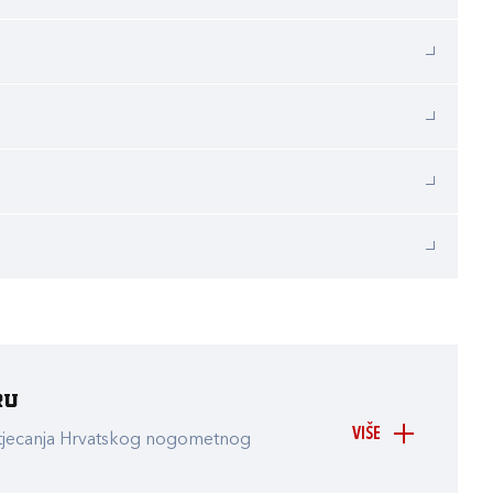
ru
VIŠE
atjecanja Hrvatskog nogometnog