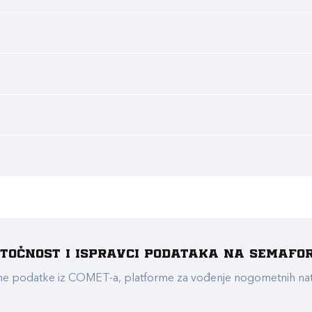
e točnost i ispravci podataka na Semafo
ualne podatke iz COMET-a, platforme za vođenje nogometnih n