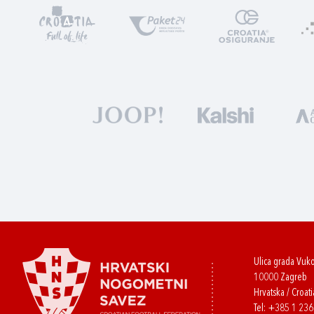
Ulica grada Vuk
10000 Zagreb
Hrvatska / Croati
Tel:
+385 1 23