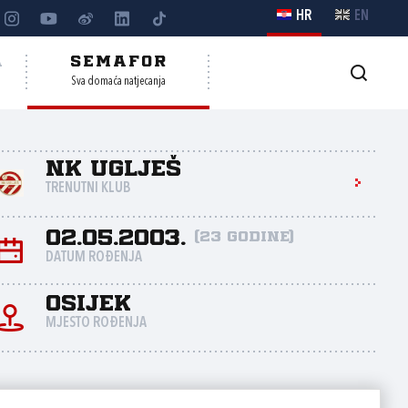
HR
EN
A
SEMAFOR
Sva domaća natjecanja
NK Uglješ
TRENUTNI KLUB
02.05.2003.
(23 godine)
DATUM ROĐENJA
Osijek
MJESTO ROĐENJA