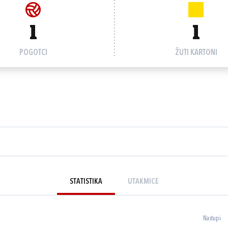
1
1
POGOTCI
ŽUTI KARTONI
STATISTIKA
UTAKMICE
Nastupi