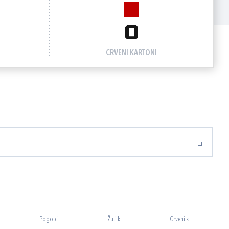
0
CRVENI KARTONI
Pogotci
Žuti k.
Crveni k.