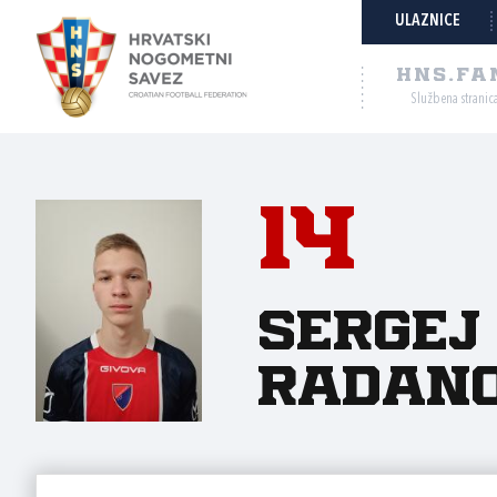
ULAZNICE
HNS.FA
Službena stranic
14
Sergej
Radano