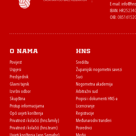
E-mail:
info@hns
IBAN: HR2523
OIB: 08516152
O nama
HNS
Povijest
Središta
Uspjesi
Županijski nogometni savezi
Predsjednik
Suci
Glavni tajnik
Nogometna akademija
Izvršni odbor
Arbitražni sud
Skupština
Propisi i dokumenti HNS-a
Pristup informacijama
Licenciranje
Opći uvjeti korištenja
Registracije
Privatnost i kolačići (hns.family)
Međunarodni transferi
Privatnost i kolačići (hns.team)
Posrednici
Uvjeti korištenja (app Semafor)
Mediji