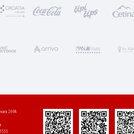
ovara 269A
a
61555