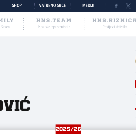
SHOP
VATRENO SRCE
MEDIJI
MILY
HNS.TEAM
HNS.RIZNIC
a Saveza
Hrvatske reprezentacije
Povijest i statistika
vić
2025/26