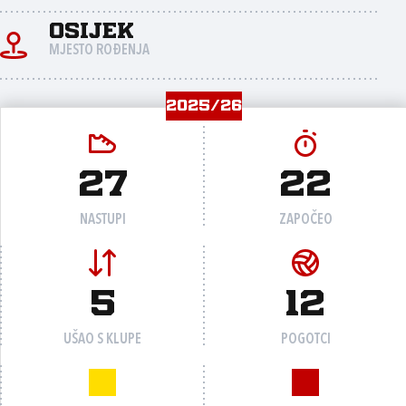
Osijek
MJESTO ROĐENJA
2025/26
27
22
NASTUPI
ZAPOČEO
5
12
UŠAO S KLUPE
POGOTCI