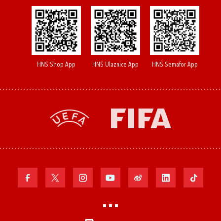
HNS Shop App
HNS Ulaznice App
HNS Semafor App