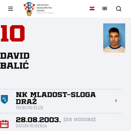
10
David
Balić
NK Mladost-Sloga
Draž
TRENUTNI KLUB
28.08.2003.
(22 godine)
DATUM ROĐENJA