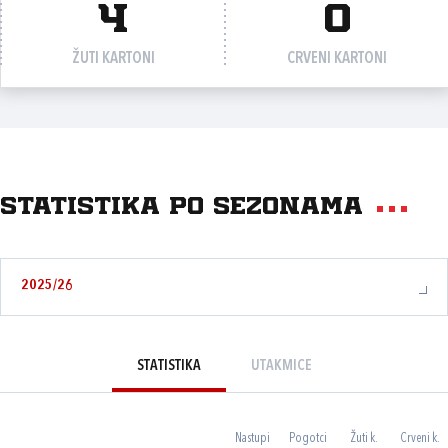
4
0
ŽUTI KARTONI
CRVENI KARTONI
Statistika po sezonama
2025/26
STATISTIKA
UTAKMICE
Nastupi
Pogotci
Žuti k.
Crveni k.