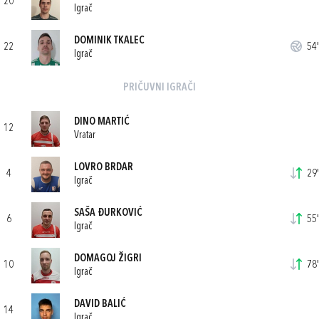
20
Igrač
DOMINIK TKALEC
22
54'
Igrač
PRIČUVNI IGRAČI
DINO MARTIĆ
12
Vratar
LOVRO BRDAR
4
29'
Igrač
SAŠA ĐURKOVIĆ
6
55'
Igrač
DOMAGOJ ŽIGRI
10
78'
Igrač
DAVID BALIĆ
14
Igrač