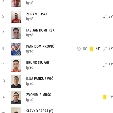
3
Igrač
ZORAN BOSAK
5
29'
Igrač
FABIJAN DOMITREK
7
Igrač
IVAN DOMINKOVIĆ
9
15'
74'
78'
Igrač
BRUNO STUPAR
11
55'
Igrač
ILIJA PANDUREVIĆ
13
Igrač
ZVONIMIR MRŠO
16
57'
Igrač
SLAVKO BARAT
(C)