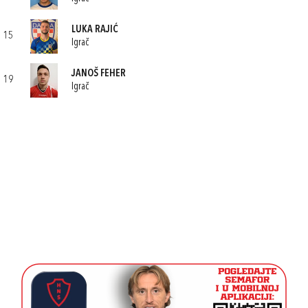
LUKA RAJIĆ
15
Igrač
JANOŠ FEHER
19
Igrač