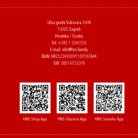
Ulica grada Vukovara 269A
10000 Zagreb
Hrvatska / Croatia
Tel:
+385 1 2361555
E-mail:
info@hns.family
IBAN: HR2523400091100187844
OIB: 08516152078
HNS Shop App
HNS Ulaznice App
HNS Semafor App