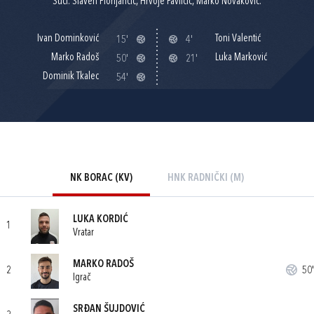
Suci: Slaven Florijančić, Hrvoje Pavličić, Marko Novaković.
Ivan Dominković
Toni Valentić
15'
4'
Marko Radoš
Luka Marković
50'
21'
Dominik Tkalec
54'
NK BORAC (KV)
HNK RADNIČKI (M)
LUKA KORDIĆ
1
Vratar
MARKO RADOŠ
2
50'
Igrač
SRĐAN ŠUJDOVIĆ