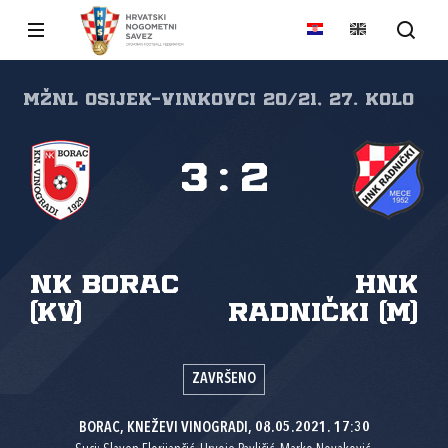
MŽNL Osijek-Vinkovci 20/21, 27. kolo
3
:
2
NK Borac
HNK
(KV)
Radnički (M)
ZAVRŠENO
BORAC, KNEŽEVI VINOGRADI, 08.05.2021. 17:30