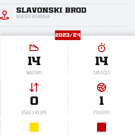
Slavonski Brod
MJESTO ROĐENJA
2023/24
14
14
NASTUPI
ZAPOČEO
0
1
UŠAO S KLUPE
POGOTCI