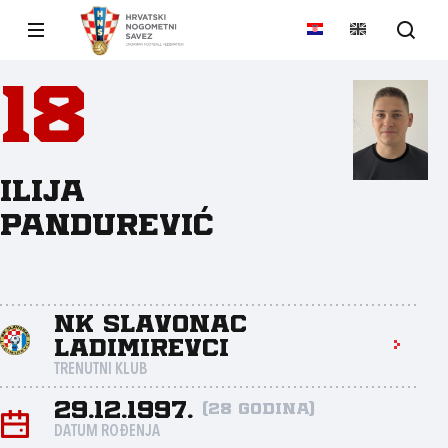
18
Ilija
Pandurević
NK Slavonac
Ladimirevci
TRENUTNI KLUB
29.12.1997.
(28 godina)
DATUM ROĐENJA