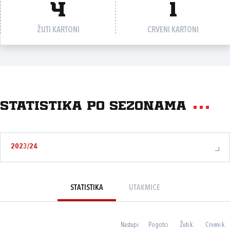
4
1
ŽUTI KARTONI
CRVENI KARTONI
Statistika po sezonama
2023/24
STATISTIKA
UTAKMICE
Nastupi
Pogotci
Žuti k.
Crveni k.