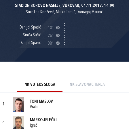
STADION BOROVO NASELJE, VUKOVAR, 04.11.2017. 14:00
Suci: Leo Knežević, Marko Tomić, Domagoj Marinić.
Danijel Spasić
10'
Siniša Sušić
26'
Danijel Spasić
38'
NK VUTEKS SLOGA
NK SLAVONAC TENJA
TONI MASLOV
1
Vratar
MARKO JELEČKI
4
Igrač