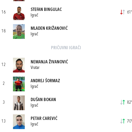
STEFAN BINGULAC
16
61'
Igrač
MLADEN KRIŽANOVIĆ
18
Igrač
PRIČUVNI IGRAČI
NEMANJA ŽIVANOVIĆ
12
Vratar
ANDREJ ŠORMAZ
2
Igrač
DUŠAN BOKAN
3
82'
Igrač
PETAR CAREVIĆ
13
70'
Igrač