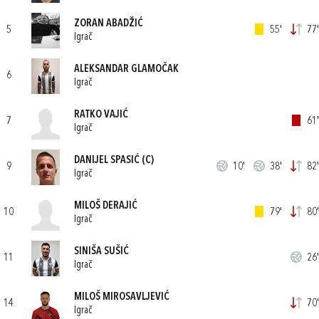
ZORAN ABADŽIĆ
5
55'
77'
Igrač
ALEKSANDAR GLAMOČAK
6
Igrač
RATKO VAJIĆ
7
61'
Igrač
DANIJEL SPASIĆ
(C)
9
10'
38'
82'
Igrač
MILOŠ DERAJIĆ
10
79'
80'
Igrač
SINIŠA SUŠIĆ
11
26'
Igrač
MILOŠ MIROSAVLJEVIĆ
14
70'
Igrač