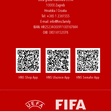
Ulica grada Vukovara 269A
10000 Zagreb
Hrvatska / Croatia
Tel:
+385 1 2361555
E-mail:
info@hns.family
IBAN: HR2523400091100187844
OIB: 08516152078
HNS Shop App
HNS Ulaznice App
HNS Semafor App