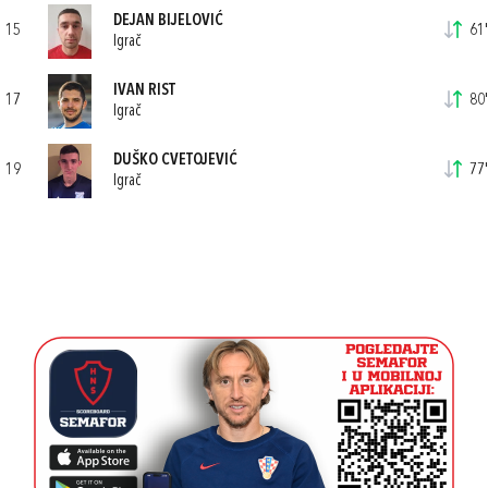
DEJAN BIJELOVIĆ
15
61'
Igrač
IVAN RIST
17
80'
Igrač
DUŠKO CVETOJEVIĆ
19
77'
Igrač