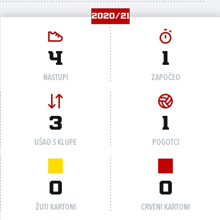
2020/21
4
1
NASTUPI
ZAPOČEO
3
1
UŠAO S KLUPE
POGOTCI
0
0
ŽUTI KARTONI
CRVENI KARTONI