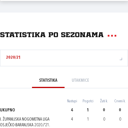
Statistika po sezonama
2020/21
STATISTIKA
UTAKMICE
Nastupi
Pogotci
Žuti k.
Crveni k.
UKUPNO
4
1
0
0
I. ŽUPANIJSKA NOGOMETNA LIGA
4
1
0
0
OSJEČKO-BARANJSKA 2020./'21.