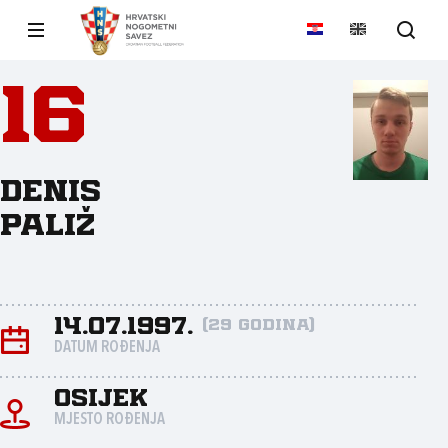
16
Denis
Paliž
14.07.1997.
(29 godina)
DATUM ROĐENJA
Osijek
MJESTO ROĐENJA