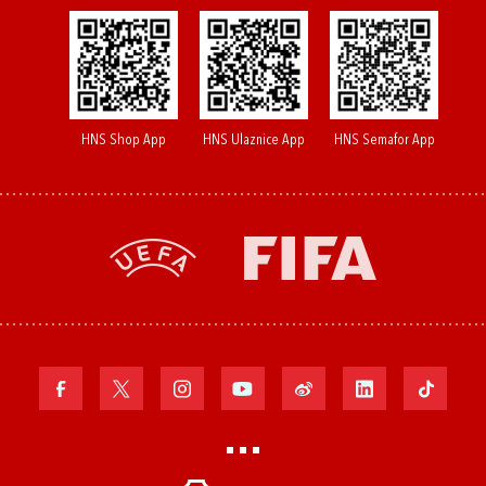
HNS Shop App
HNS Ulaznice App
HNS Semafor App