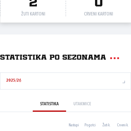
2
0
ŽUTI KARTONI
CRVENI KARTONI
Statistika po sezonama
2025/26
STATISTIKA
UTAKMICE
Nastupi
Pogotci
Žuti k.
Crveni k.