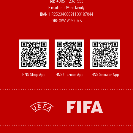
Tel:
+385 1 2361555
E-mail:
info@hns.family
IBAN: HR2523400091100187844
OIB: 08516152078
HNS Shop App
HNS Ulaznice App
HNS Semafor App