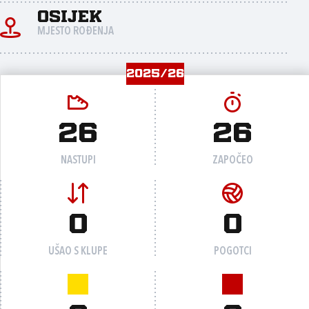
Osijek
MJESTO ROĐENJA
2025/26
26
26
NASTUPI
ZAPOČEO
0
0
UŠAO S KLUPE
POGOTCI