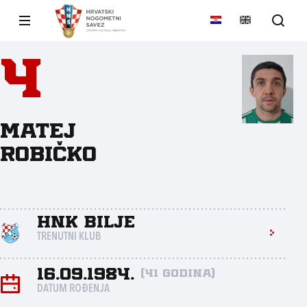
4
Matej
Robičko
HNK Bilje
TRENUTNI KLUB
16.09.1984.
(41 godina)
DATUM ROĐENJA