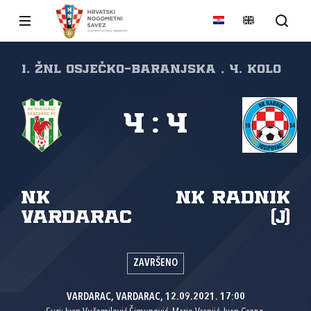
1. ŽNL Osječko-baranjska , 4. kolo
4
:
4
NK
NK Radnik
Vardarac
(J)
ZAVRŠENO
VARDARAC, VARDARAC, 12.09.2021. 17:00