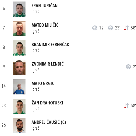
FRAN JURIČAN
6
Igrač
MATEO MILIČIĆ
7
12'
23'
58'
Igrač
BRANIMIR FERENČAK
8
Igrač
ZVONIMIR LENDIĆ
9
2'
Igrač
MATO GRGIĆ
14
Igrač
ŽAN DRAHOTUSKI
23
58'
Igrač
ANDREJ ČAUŠIĆ
(C)
26
Igrač