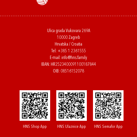
Ulica grada Vukovara 269A
10000 Zagreb
Hrvatska / Croatia
Tel:
+385 1 2361555
E-mail:
info@hns.family
IBAN: HR2523400091100187844
OIB: 08516152078
HNS Shop App
HNS Ulaznice App
HNS Semafor App