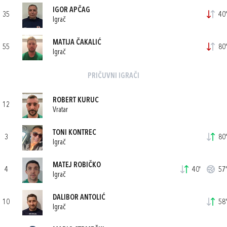
IGOR APČAG
35
40'
Igrač
MATIJA ČAKALIĆ
55
80'
Igrač
PRIČUVNI IGRAČI
ROBERT KURUC
12
Vratar
TONI KONTREC
3
80'
Igrač
MATEJ ROBIČKO
4
40'
57'
Igrač
DALIBOR ANTOLIĆ
10
58'
Igrač