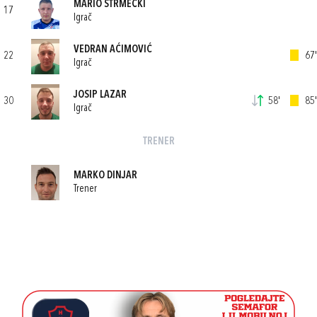
MARIO STRMEČKI
17
Igrač
VEDRAN AĆIMOVIĆ
22
67'
Igrač
JOSIP LAZAR
30
58'
85'
Igrač
TRENER
MARKO DINJAR
Trener