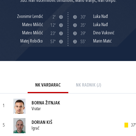
Suci: Ivan Vučemilović-Šimunović, Mario Vranjić, Ivan Grepo.
Zvonimir Lendić
Luka Nađ
2'
30'
Mateo Miličić
Luka Nađ
12'
35'
Mateo Miličić
Dino Vuković
23'
39'
Matej Robičko
Marin Matić
57'
55'
NK VARDARAC
NK RADNIK (J)
BORNA ŽITNJAK
1
Vratar
DORIAN KIŠ
5
37'
Igrač