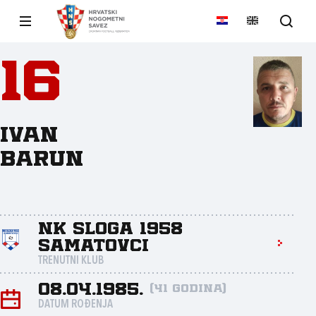
16
Ivan
Barun
NK Sloga 1958
Samatovci
TRENUTNI KLUB
08.04.1985.
(41 godina)
DATUM ROĐENJA