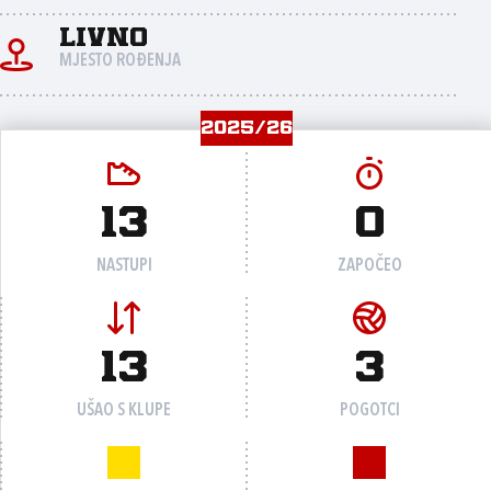
Livno
MJESTO ROĐENJA
2025/26
13
0
NASTUPI
ZAPOČEO
13
3
UŠAO S KLUPE
POGOTCI