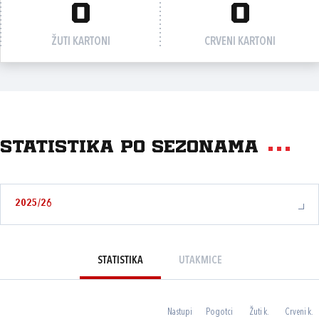
0
0
ŽUTI KARTONI
CRVENI KARTONI
Statistika po sezonama
2025/26
STATISTIKA
UTAKMICE
Nastupi
Pogotci
Žuti k.
Crveni k.