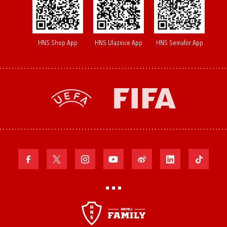
HNS Shop App
HNS Ulaznice App
HNS Semafor App