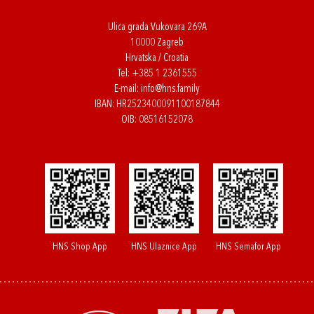
Ulica grada Vukovara 269A
10000 Zagreb
Hrvatska / Croatia
Tel:
+385 1 2361555
E-mail:
info@hns.family
IBAN: HR2523400091100187844
OIB: 08516152078
HNS Shop App
HNS Ulaznice App
HNS Semafor App