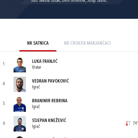
Suci: Nikola Šušak, Deni Grofelnik, Josip Jasnić.
NK SATNICA
NK CROATIA MARJANČACI
LUKA FRANJIĆ
1
Vratar
VEDRAN PAVOKOVIĆ
4
Igrač
BRANIMIR REBRINA
5
Igrač
STJEPAN KNEŽEVIĆ
6
74'
Igrač