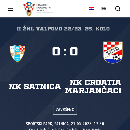
II ŽNL VALPOVO 22/23, 25. kolo
0
:
0
NK Croatia
NK Satnica
Marjančaci
ZAVRŠENO
SPORTSKI PARK, SATNICA, 21.05.2023. 17:30