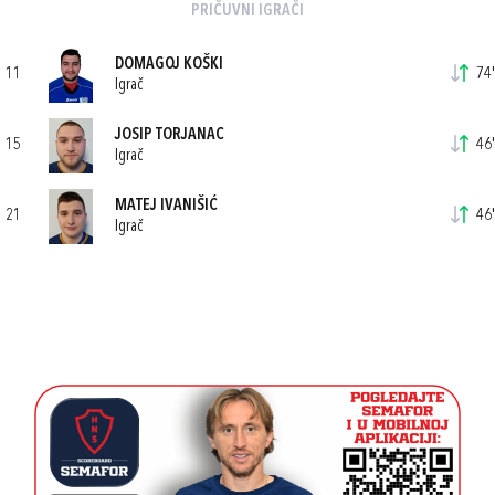
PRIČUVNI IGRAČI
DOMAGOJ KOŠKI
11
74'
Igrač
JOSIP TORJANAC
15
46'
Igrač
MATEJ IVANIŠIĆ
21
46'
Igrač