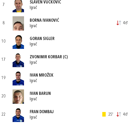
SLAVEN VUČKOVIĆ
7
Igrač
BORNA IVANOVIĆ
8
46'
Igrač
GORAN SIGLER
10
Igrač
ZVONIMIR KORBAR
(C)
17
Igrač
IVAN MROŽEK
19
Igrač
IVAN BARUN
20
Igrač
FRAN DOMBAJ
22
25'
46'
Igrač