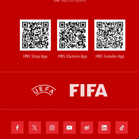
OIB: 08516152078
HNS Shop App
HNS Ulaznice App
HNS Semafor App