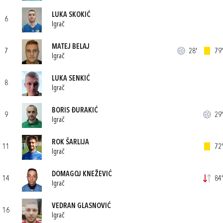
LUKA SKOKIĆ
6
Igrač
MATEJ BELAJ
7
28'
79'
Igrač
LUKA SENKIĆ
8
Igrač
BORIS ĐURAKIĆ
9
29'
Igrač
ROK ŠARLIJA
11
72'
Igrač
DOMAGOJ KNEŽEVIĆ
14
84'
Igrač
VEDRAN GLASNOVIĆ
16
Igrač