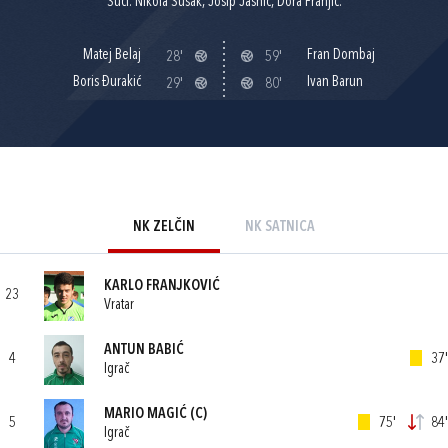
Suci: Nikola Šušak, Josip Jasnić, Dora Franjić.
Matej Belaj
Fran Dombaj
28'
59'
Boris Đurakić
Ivan Barun
29'
80'
NK ZELČIN
NK SATNICA
KARLO FRANJKOVIĆ
23
Vratar
ANTUN BABIĆ
4
37'
Igrač
MARIO MAGIĆ
(C)
5
75'
84'
Igrač