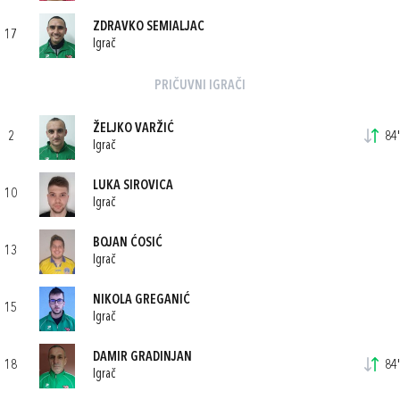
ZDRAVKO SEMIALJAC
17
Igrač
PRIČUVNI IGRAČI
ŽELJKO VARŽIĆ
2
84'
Igrač
LUKA SIROVICA
10
Igrač
BOJAN ĆOSIĆ
13
Igrač
NIKOLA GREGANIĆ
15
Igrač
DAMIR GRADINJAN
18
84'
Igrač