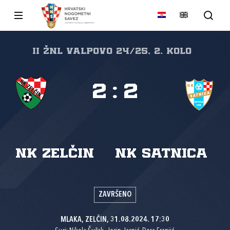
II ŽNL VALPOVO 24/25, 2. kolo
2
:
2
NK Zelčin
NK Satnica
ZAVRŠENO
MLAKA, ZELČIN, 31.08.2024. 17:30