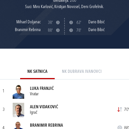
Gledatelja: 200
Suci: Miro Karlović, Kristijan Novosel, Deni Grofelnik.
Mihael Doljanac
Dario Bibić
38'
63'
Branimir Rebrina
Dario Bibić
88'
78'
NK SATNICA
NK DUBRAVA IVANOVCI
LUKA FRANJIĆ
1
Vratar
ALEN VIDAKOVIĆ
3
70'
Igrač
BRANIMIR REBRINA
4
88'