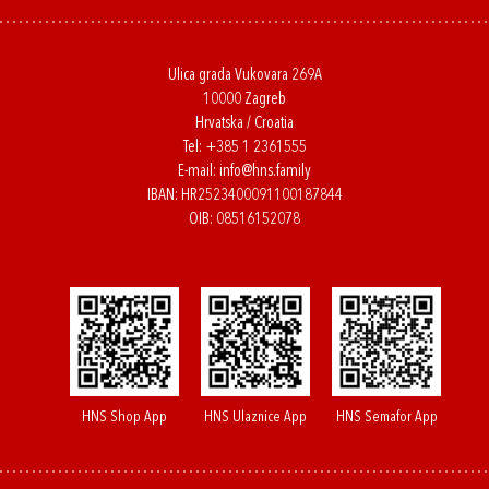
Ulica grada Vukovara 269A
10000 Zagreb
Hrvatska / Croatia
Tel:
+385 1 2361555
E-mail:
info@hns.family
IBAN: HR2523400091100187844
OIB: 08516152078
HNS Shop App
HNS Ulaznice App
HNS Semafor App