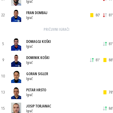
Igrač
FRAN DOMBAJ
22
80'
81'
Igrač
PRIČUVNI IGRAČI
DOMAGOJ KOŠKI
5
81'
Igrač
DOMINIK KOŠKI
9
81'
88'
Igrač
GORAN SIGLER
10
Igrač
PETAR HRSTO
13
78'
Igrač
JOSIP TORJANAC
15
86'
Igrač