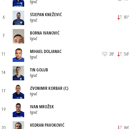
Igrač
STJEPAN KNEŽEVIĆ
6
81'
Igrač
BORNA IVANOVIĆ
7
Igrač
MIHAEL DOLJANAC
11
38'
56'
Igrač
TIN GOLUB
14
Igrač
ZVONIMIR KORBAR
(C)
17
Igrač
IVAN MROŽEK
19
Igrač
VEDRAN PAVOKOVIĆ
20
86'