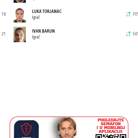
LUKA TORJANAC
18
70'
Igrač
IVAN BARUN
21
56'
Igrač