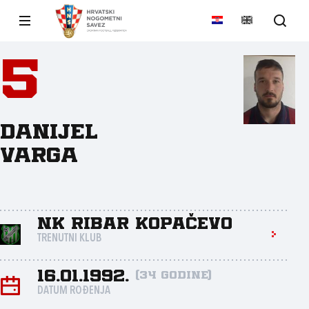
5
Danijel
Varga
NK Ribar Kopačevo
TRENUTNI KLUB
16.01.1992.
(34 godine)
DATUM ROĐENJA