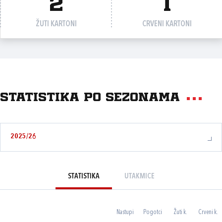
2
1
ŽUTI KARTONI
CRVENI KARTONI
Statistika po sezonama
2025/26
STATISTIKA
UTAKMICE
Nastupi
Pogotci
Žuti k.
Crveni k.