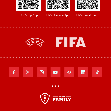
HNS Shop App
HNS Ulaznice App
HNS Semafor App