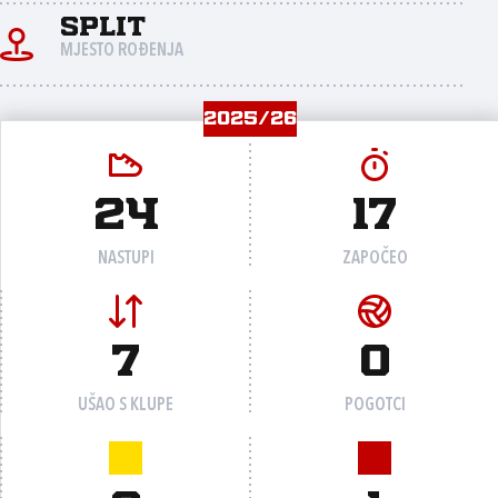
Split
MJESTO ROĐENJA
2025/26
24
17
NASTUPI
ZAPOČEO
7
0
UŠAO S KLUPE
POGOTCI