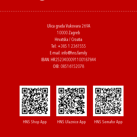
Ulica grada Vukovara 269A
10000 Zagreb
Hrvatska / Croatia
Tel:
+385 1 2361555
E-mail:
info@hns.family
IBAN: HR2523400091100187844
OIB: 08516152078
HNS Shop App
HNS Ulaznice App
HNS Semafor App