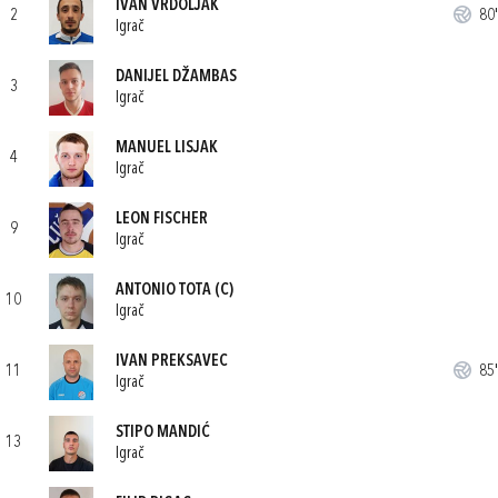
IVAN VRDOLJAK
2
80'
Igrač
DANIJEL DŽAMBAS
3
Igrač
MANUEL LISJAK
4
Igrač
LEON FISCHER
9
Igrač
ANTONIO TOTA
(C)
10
Igrač
IVAN PREKSAVEC
11
85'
Igrač
STIPO MANDIĆ
13
Igrač