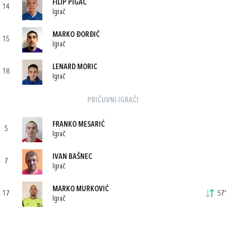
FILIP PIGAC
14
Igrač
MARKO ĐORĐIĆ
15
Igrač
LENARD MORIC
18
Igrač
PRIČUVNI IGRAČI
FRANKO MESARIĆ
5
Igrač
IVAN BAŠNEC
7
Igrač
MARKO MURKOVIĆ
17
57'
Igrač