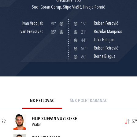
Gledatelja: 100
Suci: Goran Gorup, Stipo Vlašić, Hrvoje Romić.
Ivan Vrdoljak
Ruben Petrović
80'
19'
Ivan Preksavec
Božidar Marijanac
85'
21'
Luka Habijan
44'
Ruben Petrović
50'
Borna Blagus
60'
NK PETLOVAC
ŠNK POLET KARANAC
FILIP STJEPAN VUYLSTEKE
72
57'
Vratar