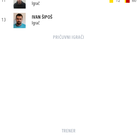
11
12'
86'
Igrač
IVAN ŠIPOŠ
13
Igrač
PRIČUVNI IGRAČI
TRENER