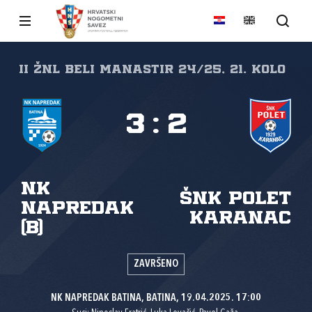
II ŽNL Beli Manastir 24/25, 21. kolo
3
:
2
NK
ŠNK Polet
Napredak
Karanac
(B)
ZAVRŠENO
NK NAPREDAK BATINA, BATINA, 19.04.2025. 17:00