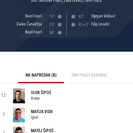
Suci: Ninoslav Fratrić, Luka Levačić, Pavel Gaža.
Noel Feješ
Stjepan Vidović
19'
42'
Darko Čanadžija
Filip Levačić
29'
45+3'
Noel Feješ
84'
NK NAPREDAK (B)
ŠNK POLET KARANAC
IGOR ŠIPOŠ
12
Vratar
MATIJA VIDA
2
Igrač
MATEJ ŠIPOŠ