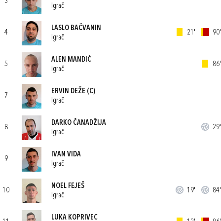
3
Igrač
LASLO BAČVANIN
4
21'
90'
Igrač
ALEN MANDIĆ
5
86'
Igrač
ERVIN DEŽE
(C)
7
Igrač
DARKO ČANADŽIJA
8
29'
Igrač
IVAN VIDA
9
Igrač
NOEL FEJEŠ
10
19'
84'
Igrač
LUKA KOPRIVEC