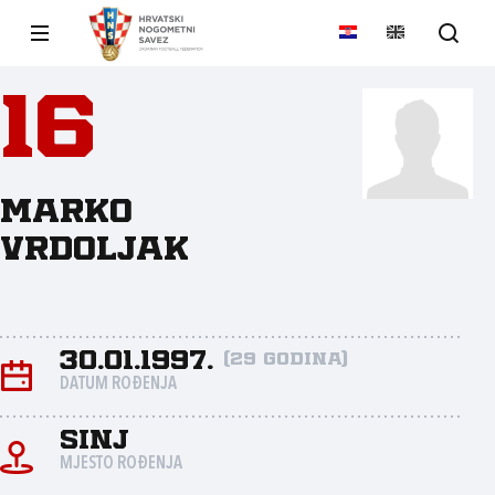
16
Marko
Vrdoljak
30.01.1997.
(29 godina)
DATUM ROĐENJA
Sinj
MJESTO ROĐENJA