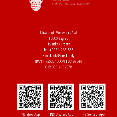
Ulica grada Vukovara 269A
10000 Zagreb
Hrvatska / Croatia
Tel:
+385 1 2361555
E-mail:
info@hns.family
IBAN: HR2523400091100187844
OIB: 08516152078
HNS Shop App
HNS Ulaznice App
HNS Semafor App