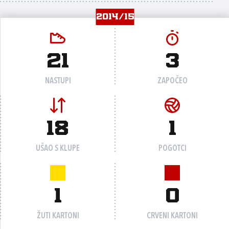
2014/15
21
3
NASTUPI
ZAPOČEO
18
1
UŠAO S KLUPE
POGOTCI
1
0
ŽUTI KARTONI
CRVENI KARTONI