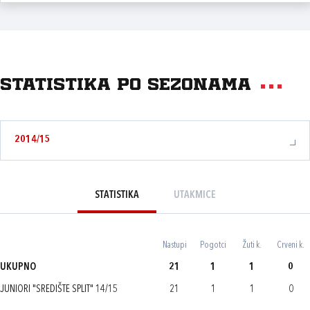
Statistika po sezonama
2014/15
STATISTIKA
UTAKMICE
Nastupi
Pogotci
Žuti k.
Crveni k.
UKUPNO
21
1
1
0
JUNIORI "SREDIŠTE SPLIT" 14/15
21
1
1
0