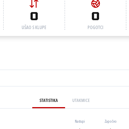
0
0
UŠAO S KLUPE
POGOTCI
STATISTIKA
UTAKMICE
Nastupi
Započeo