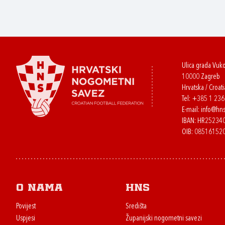
Ulica grada Vuk
10000 Zagreb
Hrvatska / Croati
Tel:
+385 1 23
E-mail:
info@hns
IBAN: HR2523
OIB: 08516152
O nama
HNS
Povijest
Središta
Uspjesi
Županijski nogometni savezi