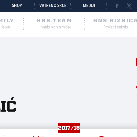
SHOP
VATRENO SRCE
MEDIJI
MILY
HNS.TEAM
HNS.RIZNIC
a Saveza
Hrvatske reprezentacije
Povijest i statistika
ić
2017/18