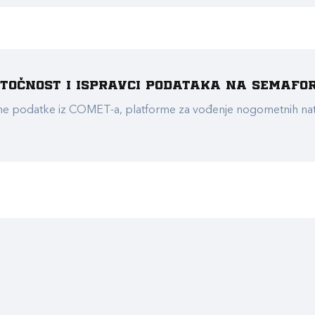
e točnost i ispravci podataka na Semafo
ualne podatke iz COMET-a, platforme za vođenje nogometnih n