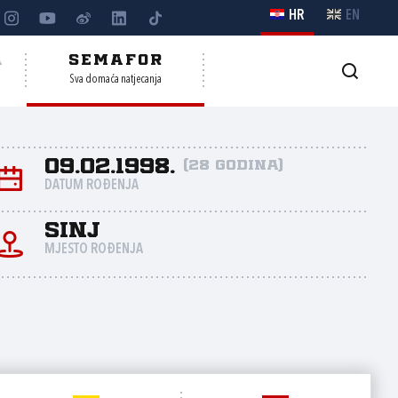
HR
EN
A
SEMAFOR
Sva domaća natjecanja
09.02.1998.
(28 godina)
DATUM ROĐENJA
Sinj
MJESTO ROĐENJA