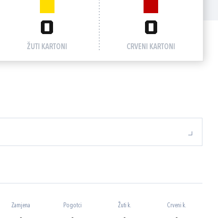
0
0
ŽUTI KARTONI
CRVENI KARTONI
Zamjena
Pogotci
Žuti k.
Crveni k.