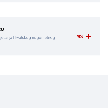
ru
VIŠE
atjecanja Hrvatskog nogometnog