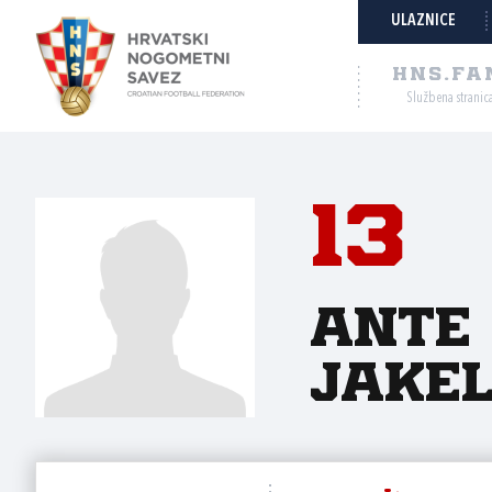
ULAZNICE
HNS.FA
Službena stranic
13
Ante
Jakel