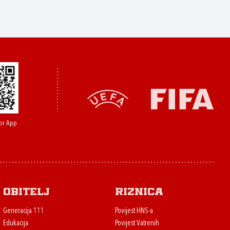
or App
Obitelj
Riznica
Generacija 111
Povijest HNS-a
Edukacija
Povijest Vatrenih