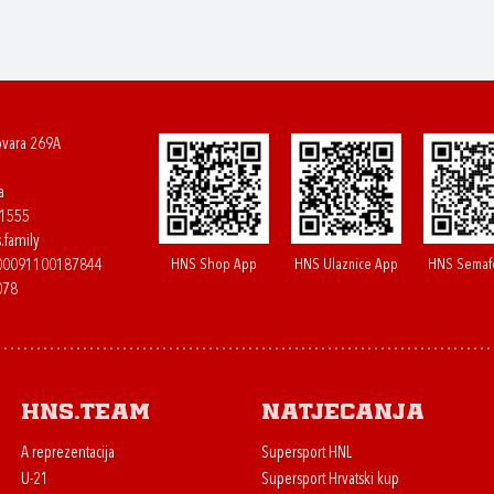
ovara 269A
a
61555
.family
HNS Shop App
HNS Ulaznice App
HNS Semaf
400091100187844
078
HNS.team
Natjecanja
A reprezentacija
Supersport HNL
U-21
Supersport Hrvatski kup