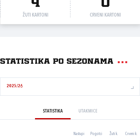
4
0
ŽUTI KARTONI
CRVENI KARTONI
Statistika po sezonama
2025/26
STATISTIKA
UTAKMICE
Nastupi
Pogotci
Žuti k.
Crveni k.