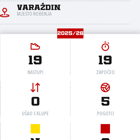
Varaždin
MJESTO ROĐENJA
2025/26
19
19
NASTUPI
ZAPOČEO
0
5
UŠAO S KLUPE
POGOTCI