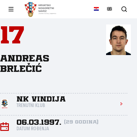
17
Andreas
Brlečić
NK Vindija
TRENUTNI KLUB
06.03.1997.
(29 godina)
DATUM ROĐENJA