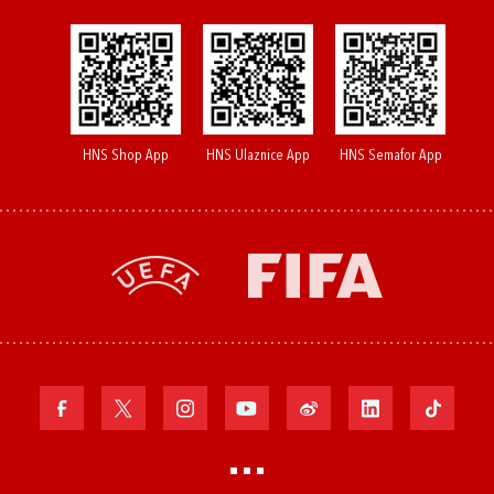
HNS Shop App
HNS Ulaznice App
HNS Semafor App