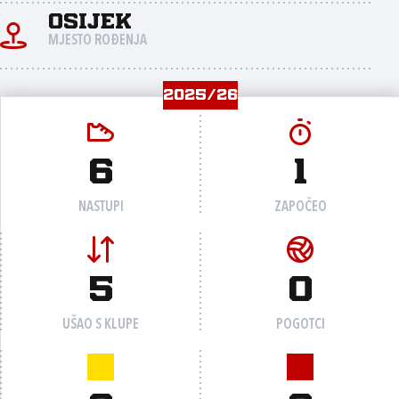
Osijek
MJESTO ROĐENJA
2025/26
6
1
NASTUPI
ZAPOČEO
5
0
UŠAO S KLUPE
POGOTCI