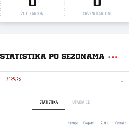
0
0
ŽUTI KARTONI
CRVENI KARTONI
Statistika po sezonama
2025/26
STATISTIKA
UTAKMICE
Nastupi
Pogotci
Žuti k.
Crveni k.