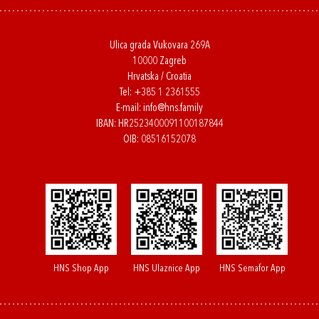
Ulica grada Vukovara 269A
10000 Zagreb
Hrvatska / Croatia
Tel:
+385 1 2361555
E-mail:
info@hns.family
IBAN: HR2523400091100187844
OIB: 08516152078
HNS Shop App
HNS Ulaznice App
HNS Semafor App