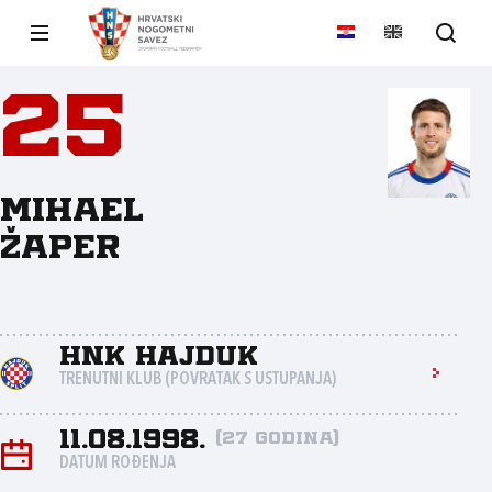
25
Mihael
Žaper
HNK Hajduk
TRENUTNI KLUB (POVRATAK S USTUPANJA)
11.08.1998.
(27 godina)
DATUM ROĐENJA