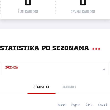
0
0
ŽUTI KARTONI
CRVENI KARTONI
Statistika po sezonama
2025/26
STATISTIKA
UTAKMICE
Nastupi
Pogotci
Žuti k.
Crveni k.