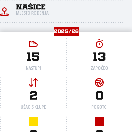
Našice
MJESTO ROĐENJA
2025/26
15
13
NASTUPI
ZAPOČEO
2
0
UŠAO S KLUPE
POGOTCI