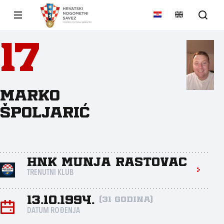
17
Marko
Špoljarić
HNK Munja Rastovac
TRENUTNI KLUB
13.10.1994.
(31 godina)
DATUM ROĐENJA