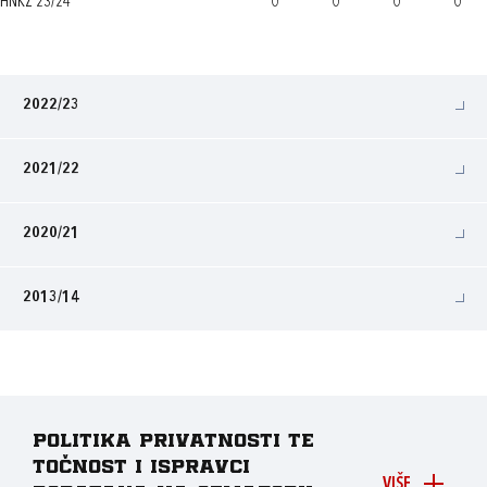
HNKŽ 23/24
0
0
0
0
2022/23
2021/22
2020/21
2013/14
Politika privatnosti te
točnost i ispravci
VIŠE