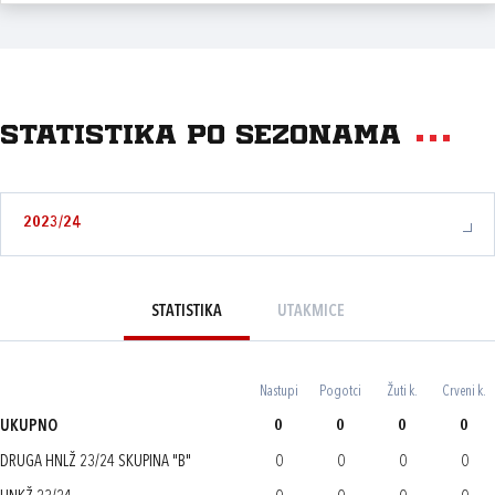
Statistika po sezonama
2023/24
STATISTIKA
UTAKMICE
Nastupi
Pogotci
Žuti k.
Crveni k.
UKUPNO
0
0
0
0
DRUGA HNLŽ 23/24 SKUPINA "B"
0
0
0
0