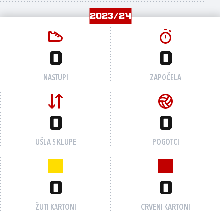
2023/24
0
0
NASTUPI
ZAPOČELA
0
0
UŠLA S KLUPE
POGOTCI
0
0
ŽUTI KARTONI
CRVENI KARTONI