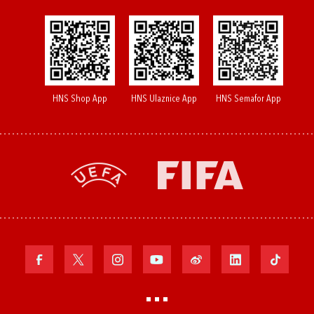
HNS Shop App
HNS Ulaznice App
HNS Semafor App