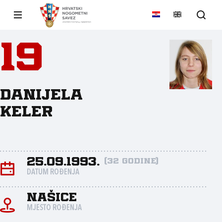
19
Danijela
Keler
25.09.1993.
(32 godine)
DATUM ROĐENJA
Našice
MJESTO ROĐENJA