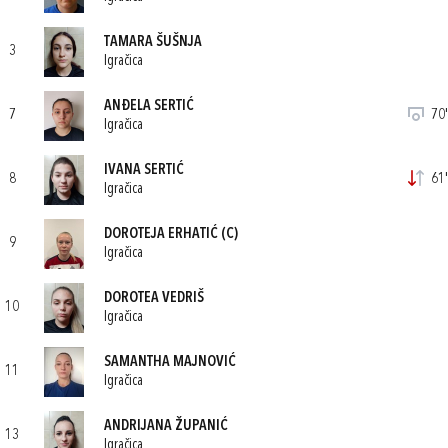
TAMARA ŠUŠNJA
3
Igračica
ANĐELA SERTIĆ
7
70'
Igračica
IVANA SERTIĆ
8
61'
Igračica
DOROTEJA ERHATIĆ
(C)
9
Igračica
DOROTEA VEDRIŠ
10
Igračica
SAMANTHA MAJNOVIĆ
11
Igračica
ANDRIJANA ŽUPANIĆ
13
Igračica