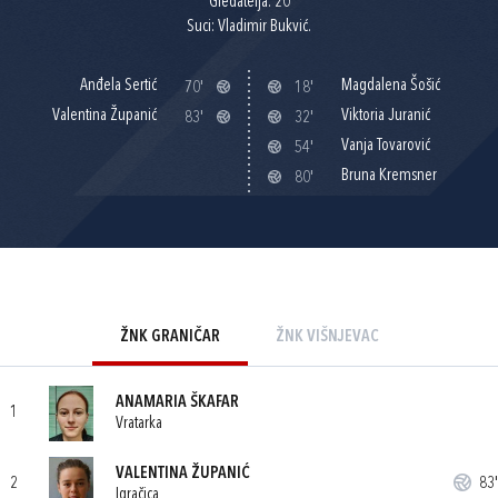
Gledatelja: 20
Suci: Vladimir Bukvić.
Anđela Sertić
Magdalena Šošić
70'
18'
Valentina Županić
Viktoria Juranić
83'
32'
Vanja Tovarović
54'
Bruna Kremsner
80'
ŽNK GRANIČAR
ŽNK VIŠNJEVAC
ANAMARIA ŠKAFAR
1
Vratarka
VALENTINA ŽUPANIĆ
2
83'
Igračica