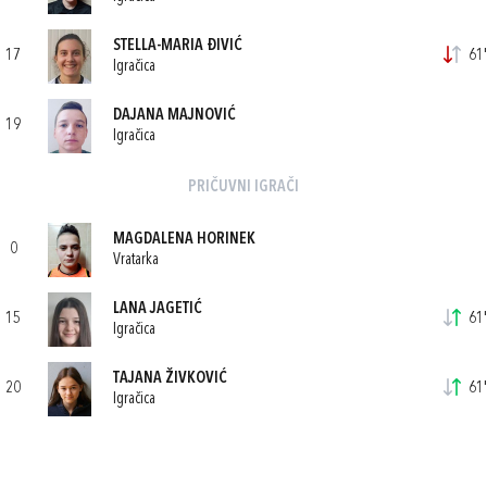
STELLA-MARIA ĐIVIĆ
17
61'
Igračica
DAJANA MAJNOVIĆ
19
Igračica
PRIČUVNI IGRAČI
MAGDALENA HORINEK
0
Vratarka
LANA JAGETIĆ
15
61'
Igračica
TAJANA ŽIVKOVIĆ
20
61'
Igračica