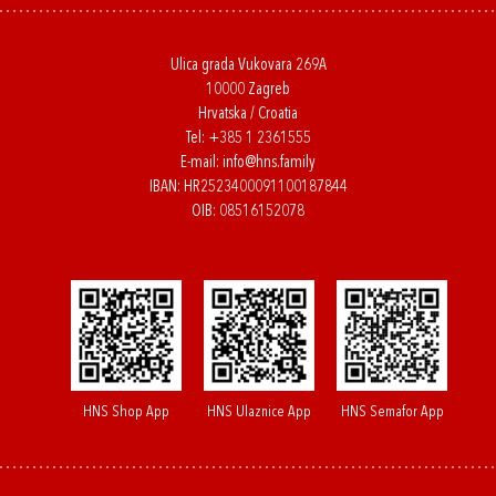
Ulica grada Vukovara 269A
10000 Zagreb
Hrvatska / Croatia
Tel:
+385 1 2361555
E-mail:
info@hns.family
IBAN: HR2523400091100187844
OIB: 08516152078
HNS Shop App
HNS Ulaznice App
HNS Semafor App