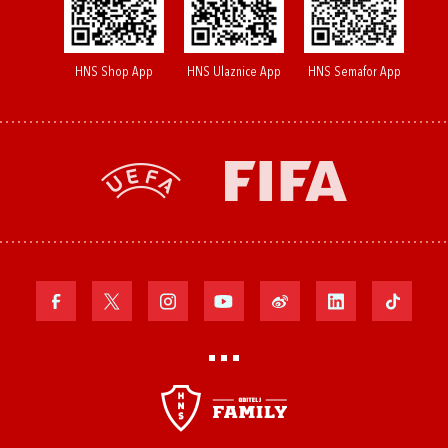
HNS Shop App
HNS Ulaznice App
HNS Semafor App