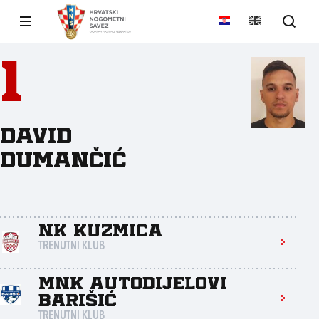
1
David
Dumančić
NK Kuzmica
TRENUTNI KLUB
MNK Autodijelovi
Barišić
TRENUTNI KLUB