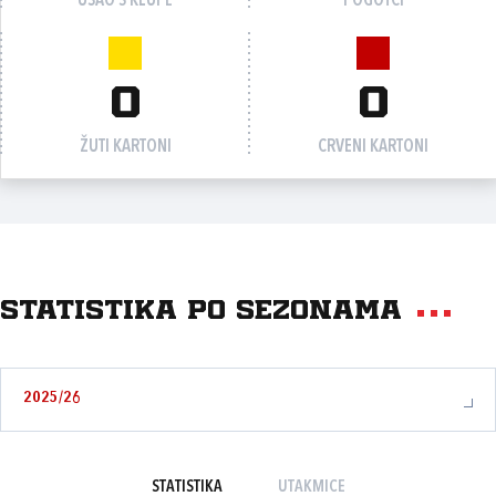
UŠAO S KLUPE
POGOTCI
0
0
ŽUTI KARTONI
CRVENI KARTONI
Statistika po sezonama
2025/26
STATISTIKA
UTAKMICE