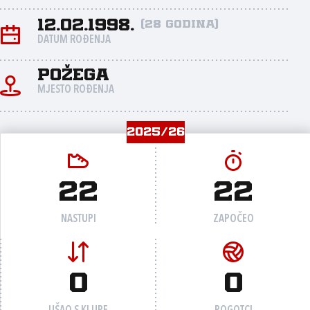
12.02.1998.
(28 godina)
DATUM ROĐENJA
Požega
MJESTO ROĐENJA
2025/26
22
22
NASTUPI
ZAPOČEO
0
0