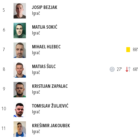
JOSIP BEZJAK
5
Igrač
MATIJA SOKIĆ
6
Igrač
MIHAEL HLEBEC
7
88'
Igrač
MATIAS ŠULC
8
27'
68'
Igrač
KRISTIJAN ZAPALAC
9
Igrač
TOMISLAV ŽULJEVIĆ
10
Igrač
KREŠIMIR JAKOUBEK
11
Igrač