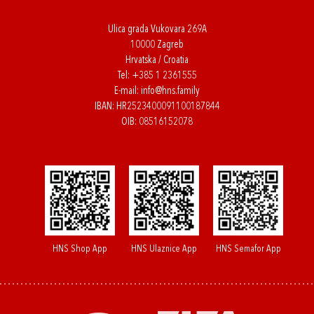
Ulica grada Vukovara 269A
10000 Zagreb
Hrvatska / Croatia
Tel:
+385 1 2361555
E-mail:
info@hns.family
IBAN: HR2523400091100187844
OIB: 08516152078
HNS Shop App
HNS Ulaznice App
HNS Semafor App