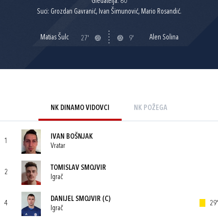
Gledatelja: 80
Suci: Grozdan Gavranić, Ivan Šimunović, Mario Rosandić.
Matias Šulc
Alen Solina
27'
9'
NK DINAMO VIDOVCI
NK POŽEGA
IVAN BOŠNJAK
1
Vratar
TOMISLAV SMOJVIR
2
Igrač
DANIJEL SMOJVIR
(C)
4
29'
Igrač