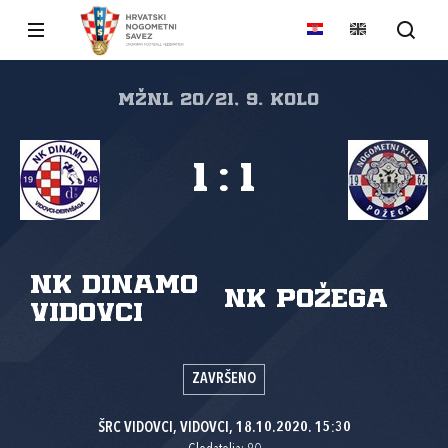
MŽNL 20/21, 9. kolo
1
:
1
NK Dinamo
NK Požega
Vidovci
ZAVRŠENO
ŠRC VIDOVCI, VIDOVCI, 18.10.2020. 15:30