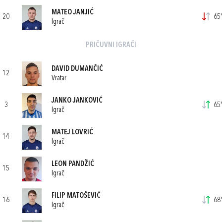
MATEO JANJIĆ
20
65'
Igrač
PRIČUVNI IGRAČI
DAVID DUMANČIĆ
12
Vratar
JANKO JANKOVIĆ
3
65'
Igrač
MATEJ LOVRIĆ
14
Igrač
LEON PANDŽIĆ
15
Igrač
FILIP MATOŠEVIĆ
16
68'
Igrač