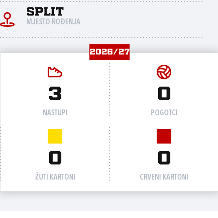
Split
MJESTO ROĐENJA
2026/27
3
0
NASTUPI
POGOTCI
0
0
ŽUTI KARTONI
CRVENI KARTONI