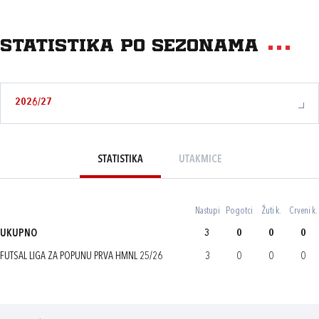
Statistika po sezonama
2026/27
STATISTIKA
UTAKMICE
Nastupi
Pogotci
Žuti k.
Crveni k.
UKUPNO
3
0
0
0
FUTSAL LIGA ZA POPUNU PRVA HMNL 25/26
3
0
0
0