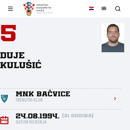
5
Duje
Kulušić
MNK Bačvice
TRENUTNI KLUB
24.08.1994.
(31 godina)
DATUM ROĐENJA