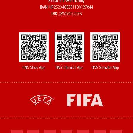
E-mail:
info@hns.family
IBAN: HR2523400091100187844
OIB: 08516152078
HNS Shop App
HNS Ulaznice App
HNS Semafor App