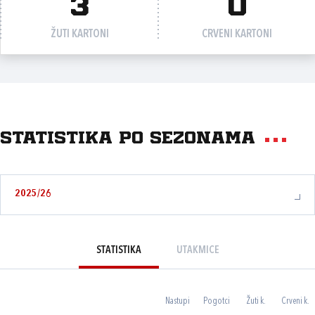
3
0
ŽUTI KARTONI
CRVENI KARTONI
Statistika po sezonama
2025/26
STATISTIKA
UTAKMICE
Nastupi
Pogotci
Žuti k.
Crveni k.