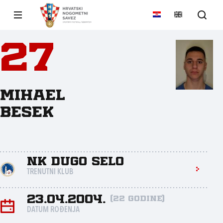
27
Mihael
Besek
NK Dugo Selo
TRENUTNI KLUB
23.04.2004.
(22 godine)
DATUM ROĐENJA