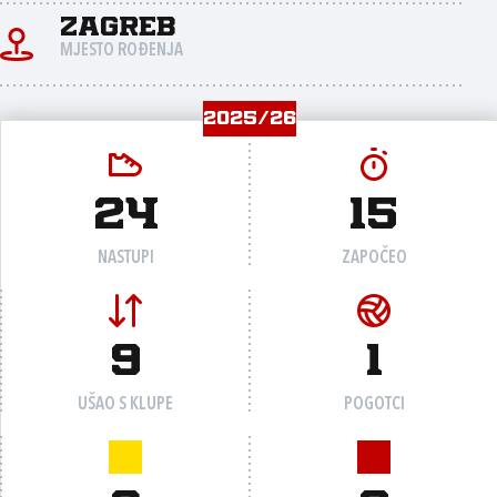
Zagreb
MJESTO ROĐENJA
2025/26
24
15
NASTUPI
ZAPOČEO
9
1
UŠAO S KLUPE
POGOTCI