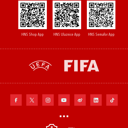
HNS Shop App
HNS Ulaznice App
HNS Semafor App