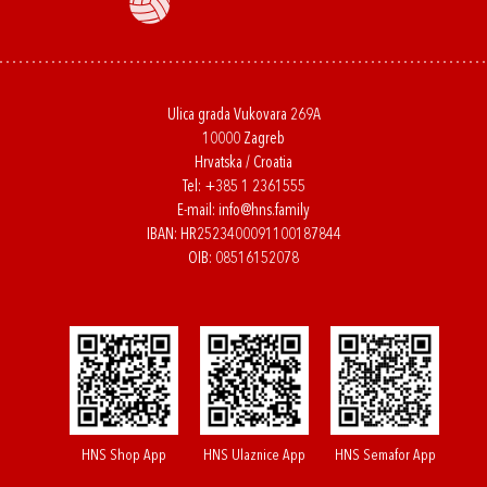
Ulica grada Vukovara 269A
10000 Zagreb
Hrvatska / Croatia
Tel:
+385 1 2361555
E-mail:
info@hns.family
IBAN: HR2523400091100187844
OIB: 08516152078
HNS Shop App
HNS Ulaznice App
HNS Semafor App