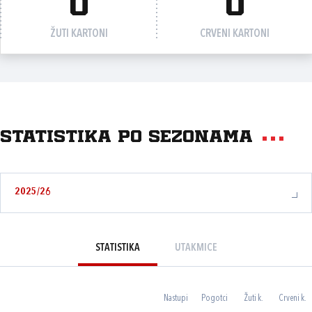
0
0
ŽUTI KARTONI
CRVENI KARTONI
Statistika po sezonama
2025/26
STATISTIKA
UTAKMICE
Nastupi
Pogotci
Žuti k.
Crveni k.