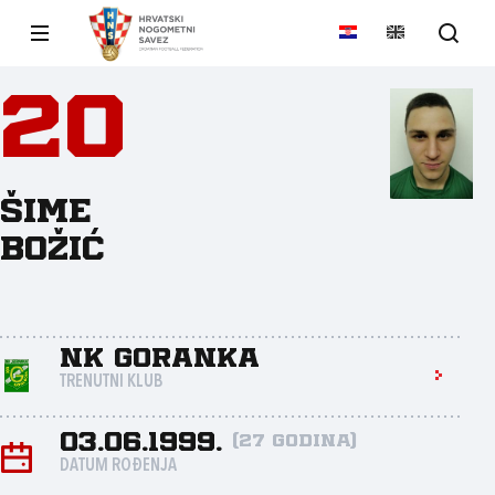
20
Šime
Božić
NK Goranka
TRENUTNI KLUB
03.06.1999.
(27 godina)
DATUM ROĐENJA