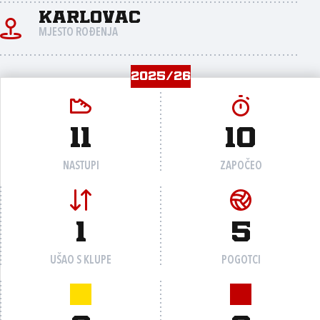
Karlovac
MJESTO ROĐENJA
2025/26
11
10
NASTUPI
ZAPOČEO
1
5
UŠAO S KLUPE
POGOTCI