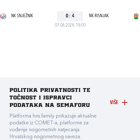
NK SNJEŽNIK
0
:
4
NK RISNJAK
07.06.2026. 18:00
Politika privatnosti te
točnost i ispravci
VIŠE
podataka na Semaforu
Platforma hns.family prikazuje aktualne
podatke iz COMET-a, platforme za
vođenje nogometnih natjecanja
Hrvatskog nogometnog saveza.