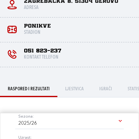
Zagrebačka 8, 51304 Gerovo
ADRESA
Ponikve
STADION
051 823-237
KONTAKT TELEFON
RASPORED I REZULTATI
LJESTVICA
IGRAČI
STATI
Sezona:
2025/26
Uzrast: