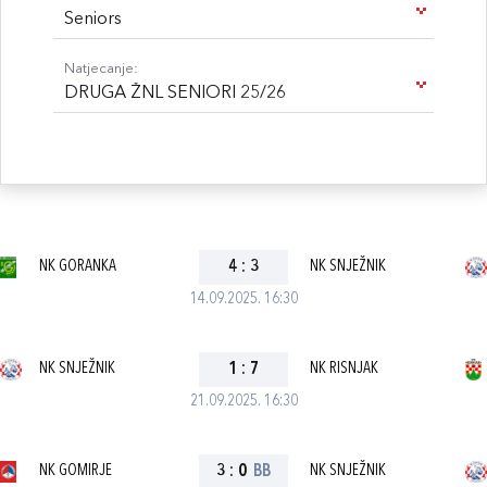
Seniors
Natjecanje:
DRUGA ŽNL SENIORI 25/26
NK GORANKA
4
:
3
NK SNJEŽNIK
14.09.2025. 16:30
NK SNJEŽNIK
1
:
7
NK RISNJAK
21.09.2025. 16:30
NK GOMIRJE
3
:
0
BB
NK SNJEŽNIK