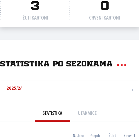
3
0
ŽUTI KARTONI
CRVENI KARTONI
Statistika po sezonama
2025/26
STATISTIKA
UTAKMICE
Nastupi
Pogotci
Žuti k.
Crveni k.