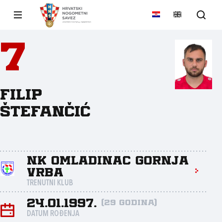
7
Filip
Štefančić
NK Omladinac Gornja
Vrba
TRENUTNI KLUB
24.01.1997.
(29 godina)
DATUM ROĐENJA