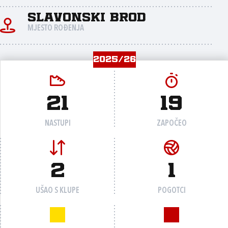
Slavonski Brod
MJESTO ROĐENJA
2025/26
21
19
NASTUPI
ZAPOČEO
2
1
UŠAO S KLUPE
POGOTCI