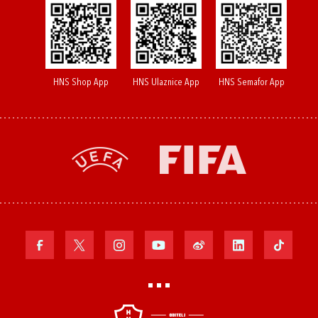
HNS Shop App
HNS Ulaznice App
HNS Semafor App