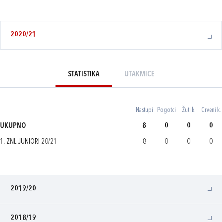
2020/21
STATISTIKA
UTAKMICE
Nastupi
Pogotci
Žuti k.
Crveni k.
UKUPNO
8
0
0
0
1. ZNL JUNIORI 20/21
8
0
0
0
2019/20
2018/19