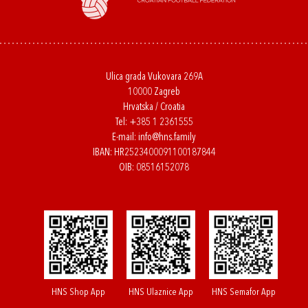
Ulica grada Vukovara 269A
10000 Zagreb
Hrvatska / Croatia
Tel:
+385 1 2361555
E-mail:
info@hns.family
IBAN: HR2523400091100187844
OIB: 08516152078
HNS Shop App
HNS Ulaznice App
HNS Semafor App