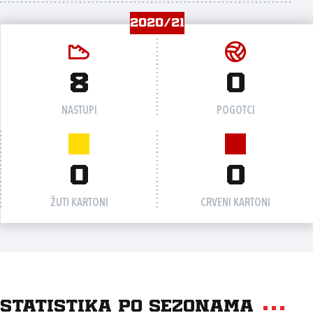
2020/21
8
0
NASTUPI
POGOTCI
0
0
ŽUTI KARTONI
CRVENI KARTONI
Statistika po sezonama