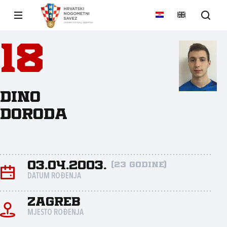
18
Dino
Doroda
03.04.2003.
(23 godine)
DATUM ROĐENJA
Zagreb
MJESTO ROĐENJA