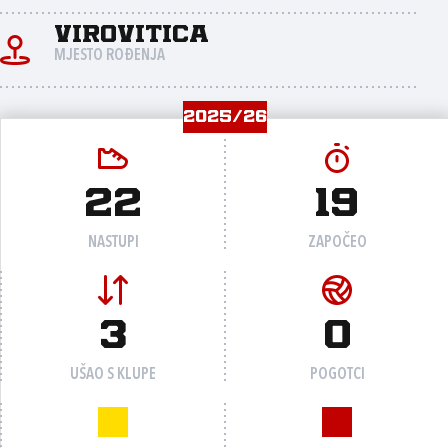
Virovitica
MJESTO ROĐENJA
2025/26
22
19
NASTUPI
ZAPOČEO
3
0
UŠAO S KLUPE
POGOTCI