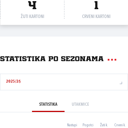
4
1
ŽUTI KARTONI
CRVENI KARTONI
Statistika po sezonama
2025/26
STATISTIKA
UTAKMICE
Nastupi
Pogotci
Žuti k.
Crveni k.