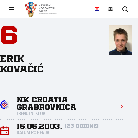
6
Erik
Kovačić
NK Croatia
Grabrovnica
TRENUTNI KLUB
15.06.2003.
(23 godine)
DATUM ROĐENJA