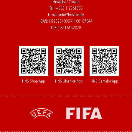
Hrvatska / Croatia
Tel:
+385 1 2361555
E-mail:
info@hns.family
IBAN: HR2523400091100187844
OIB: 08516152078
HNS Shop App
HNS Ulaznice App
HNS Semafor App