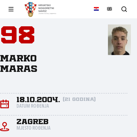
98
Marko
Maras
18.10.2004.
(21 godina)
DATUM ROĐENJA
Zagreb
MJESTO ROĐENJA