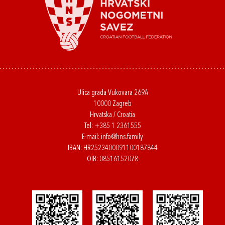
Ulica grada Vukovara 269A
10000 Zagreb
Hrvatska / Croatia
Tel:
+385 1 2361555
E-mail:
info@hns.family
IBAN: HR2523400091100187844
OIB: 08516152078