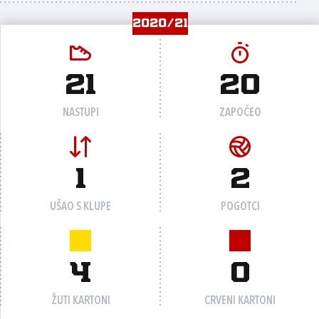
2020/21
21
20
NASTUPI
ZAPOČEO
1
2
UŠAO S KLUPE
POGOTCI
4
0
ŽUTI KARTONI
CRVENI KARTONI