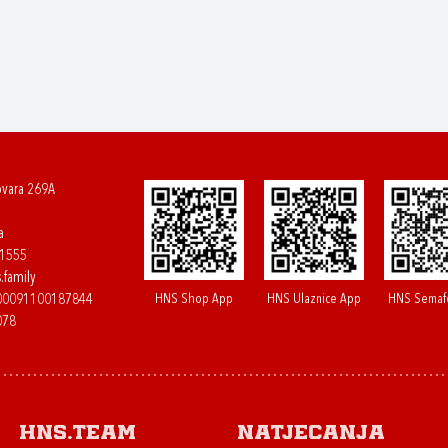
ovara 269A
a
61555
.family
HNS Shop App
HNS Ulaznice App
HNS Semaf
400091100187844
078
HNS.team
Natjecanja