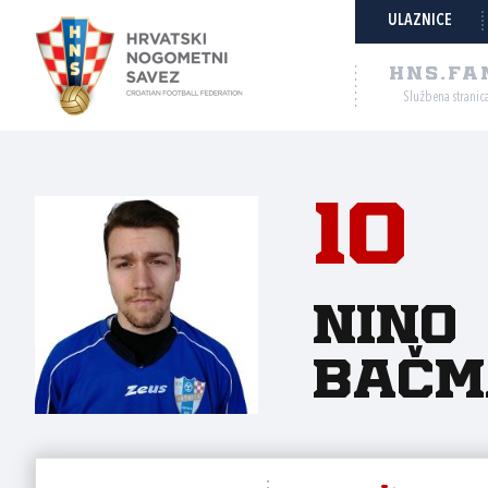
ULAZNICE
HNS.FA
Službena stranic
10
Nino
Bačm