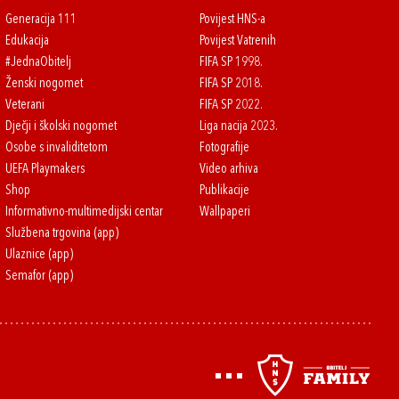
Generacija 111
Povijest HNS-a
Edukacija
Povijest Vatrenih
#JednaObitelj
FIFA SP 1998.
Ženski nogomet
FIFA SP 2018.
Veterani
FIFA SP 2022.
Dječji i školski nogomet
Liga nacija 2023.
Osobe s invaliditetom
Fotografije
UEFA Playmakers
Video arhiva
Shop
Publikacije
Informativno-multimedijski centar
Wallpaperi
Službena trgovina (app)
Ulaznice (app)
Semafor (app)