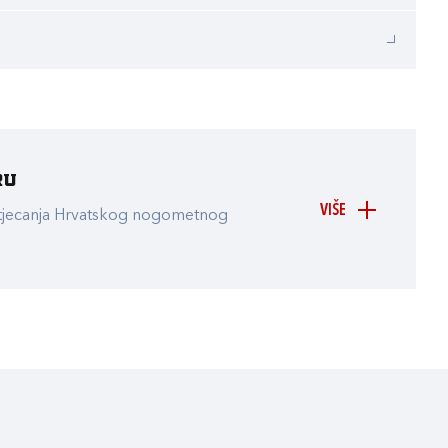
ru
VIŠE
atjecanja Hrvatskog nogometnog