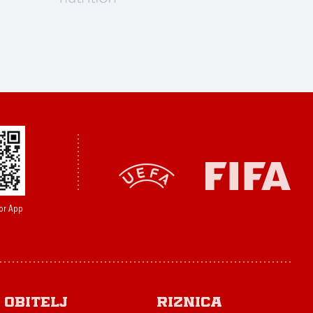
or App
Obitelj
Riznica