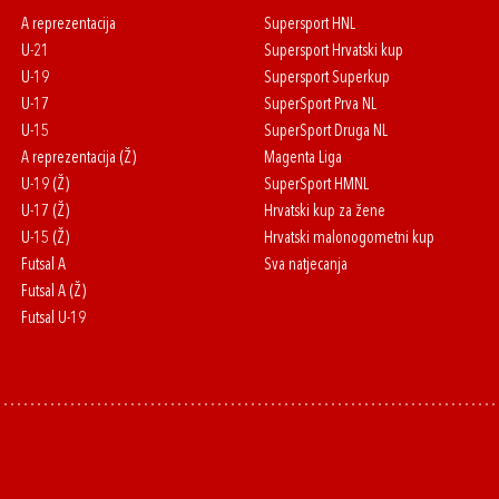
A reprezentacija
Supersport HNL
U-21
Supersport Hrvatski kup
U-19
Supersport Superkup
U-17
SuperSport Prva NL
U-15
SuperSport Druga NL
A reprezentacija (Ž)
Magenta Liga
U-19 (Ž)
SuperSport HMNL
U-17 (Ž)
Hrvatski kup za žene
U-15 (Ž)
Hrvatski malonogometni kup
Futsal A
Sva natjecanja
Futsal A (Ž)
Futsal U-19