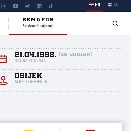
HR
EN
A
SEMAFOR
Sva domaća natjecanja
21.04.1998.
(28 godina)
DATUM ROĐENJA
Osijek
MJESTO ROĐENJA