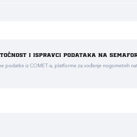
e točnost i ispravci podataka na Semafo
ualne podatke iz COMET-a, platforme za vođenje nogometnih n