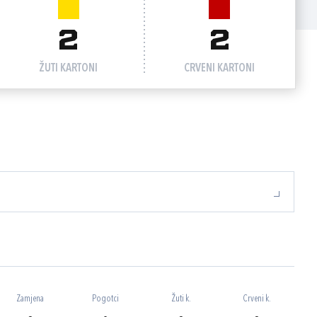
2
2
ŽUTI KARTONI
CRVENI KARTONI
Zamjena
Pogotci
Žuti k.
Crveni k.