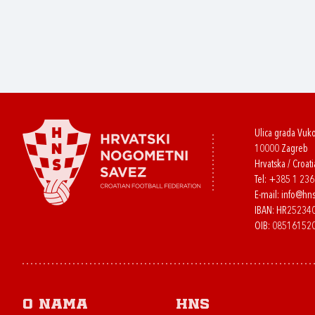
Ulica grada Vuk
10000 Zagreb
Hrvatska / Croati
Tel:
+385 1 23
E-mail:
info@hns
IBAN: HR2523
OIB: 08516152
O nama
HNS