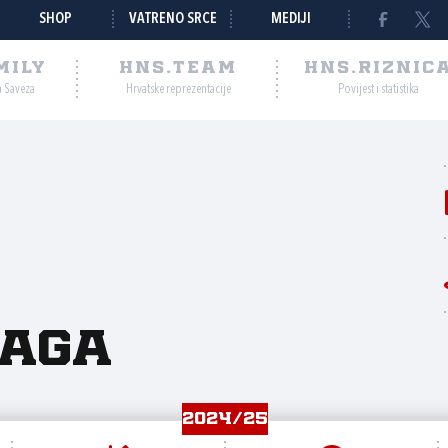
SHOP
VATRENO SRCE
MEDIJI
MILY
HNS.TEAM
HNS.RIZNIC
a Saveza
Hrvatske reprezentacije
Povijest i statistika
aga
2024/25