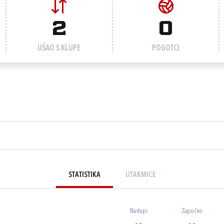
2
0
UŠAO S KLUPE
POGOTCI
STATISTIKA
UTAKMICE
Nastupi
Započeo