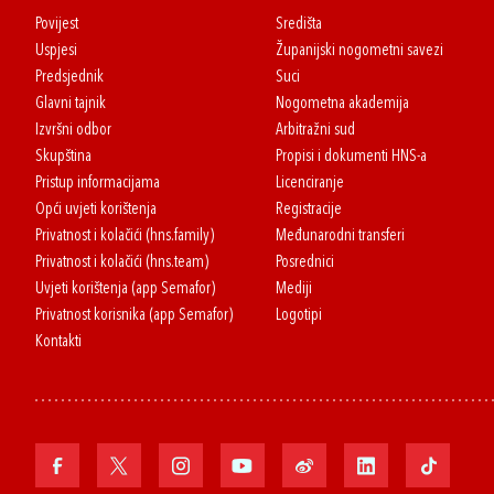
Povijest
Središta
Uspjesi
Županijski nogometni savezi
Predsjednik
Suci
Glavni tajnik
Nogometna akademija
Izvršni odbor
Arbitražni sud
Skupština
Propisi i dokumenti HNS-a
Pristup informacijama
Licenciranje
Opći uvjeti korištenja
Registracije
Privatnost i kolačići (hns.family)
Međunarodni transferi
Privatnost i kolačići (hns.team)
Posrednici
Uvjeti korištenja (app Semafor)
Mediji
Privatnost korisnika (app Semafor)
Logotipi
Kontakti