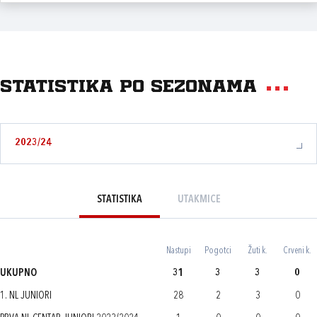
Statistika po sezonama
2023/24
STATISTIKA
UTAKMICE
Nastupi
Pogotci
Žuti k.
Crveni k.
UKUPNO
31
3
3
0
1. NL JUNIORI
28
2
3
0