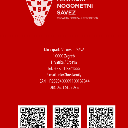
Ulica grada Vukovara 269A
10000 Zagreb
Hrvatska / Croatia
Tel:
+385 1 2361555
E-mail:
info@hns.family
IBAN: HR2523400091100187844
OIB: 08516152078