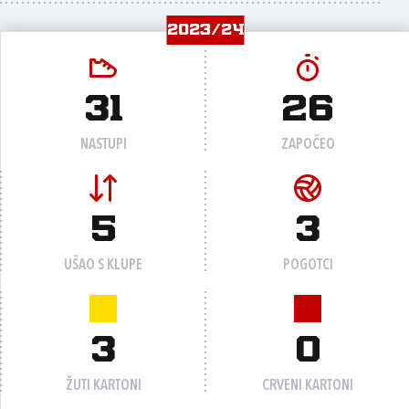
2023/24
31
26
NASTUPI
ZAPOČEO
5
3
UŠAO S KLUPE
POGOTCI
3
0
ŽUTI KARTONI
CRVENI KARTONI