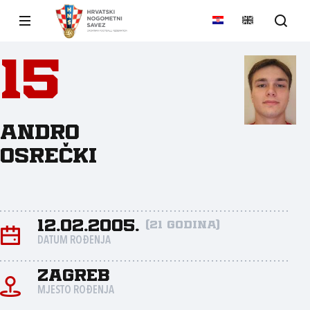
15
Andro
Osrečki
12.02.2005.
(21 godina)
DATUM ROĐENJA
Zagreb
MJESTO ROĐENJA