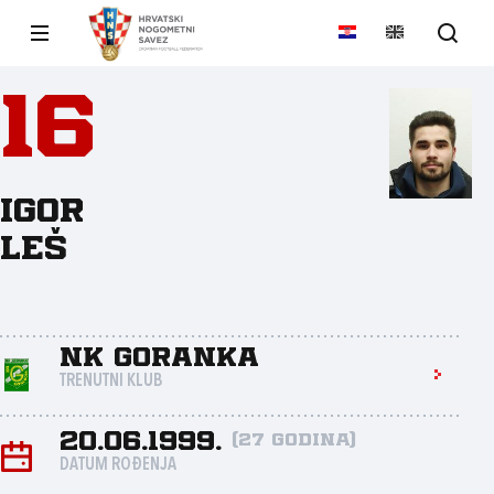
16
Igor
Leš
NK Goranka
TRENUTNI KLUB
20.06.1999.
(27 godina)
DATUM ROĐENJA