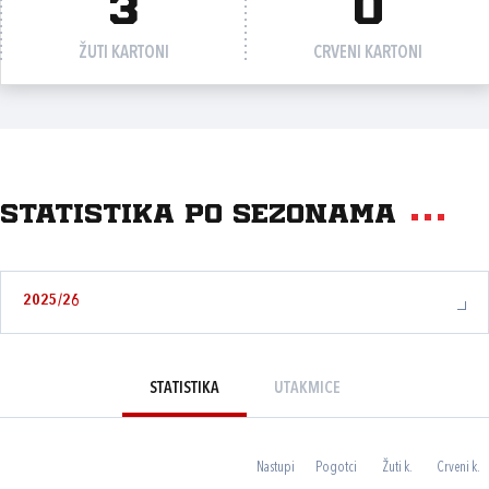
3
0
ŽUTI KARTONI
CRVENI KARTONI
Statistika po sezonama
2025/26
STATISTIKA
UTAKMICE
Nastupi
Pogotci
Žuti k.
Crveni k.