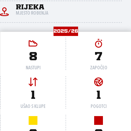
Rijeka
MJESTO ROĐENJA
2025/26
8
7
NASTUPI
ZAPOČEO
1
1
UŠAO S KLUPE
POGOTCI