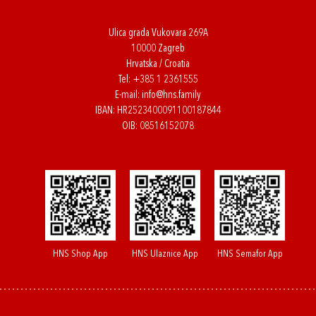
Ulica grada Vukovara 269A
10000 Zagreb
Hrvatska / Croatia
Tel:
+385 1 2361555
E-mail:
info@hns.family
IBAN: HR2523400091100187844
OIB: 08516152078
HNS Shop App
HNS Ulaznice App
HNS Semafor App