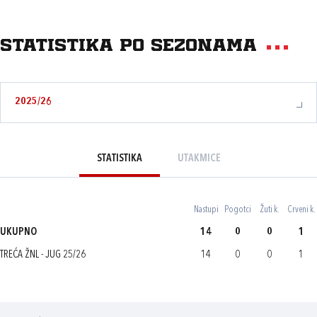
Statistika po sezonama
2025/26
STATISTIKA
UTAKMICE
Nastupi
Pogotci
Žuti k.
Crveni k.
UKUPNO
14
0
0
1
TREĆA ŽNL - JUG 25/26
14
0
0
1