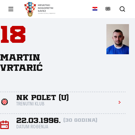
18
Martin
Vrtarić
NK Polet (U)
TRENUTNI KLUB
22.03.1996.
(30 godina)
DATUM ROĐENJA