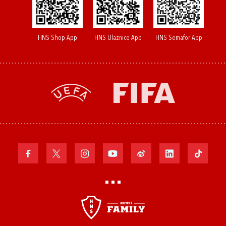
HNS Shop App
HNS Ulaznice App
HNS Semafor App