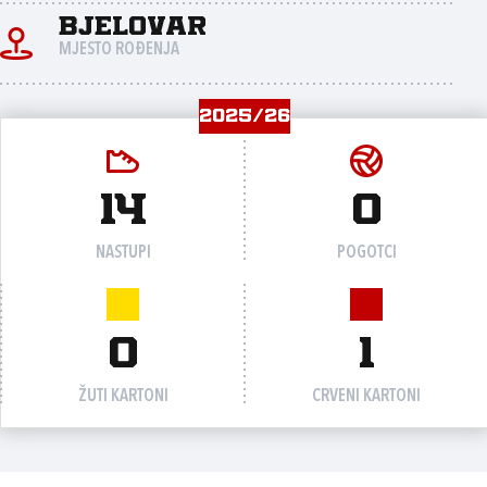
Bjelovar
MJESTO ROĐENJA
2025/26
14
0
NASTUPI
POGOTCI
0
1
ŽUTI KARTONI
CRVENI KARTONI