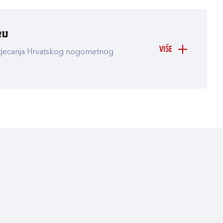
ru
VIŠE
atjecanja Hrvatskog nogometnog