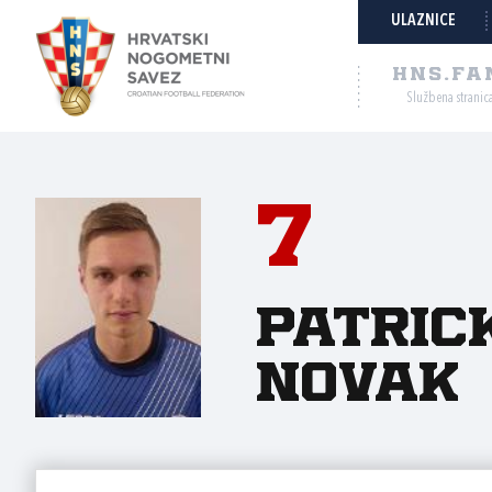
ULAZNICE
HNS.FA
Službena stranic
7
Patric
Novak