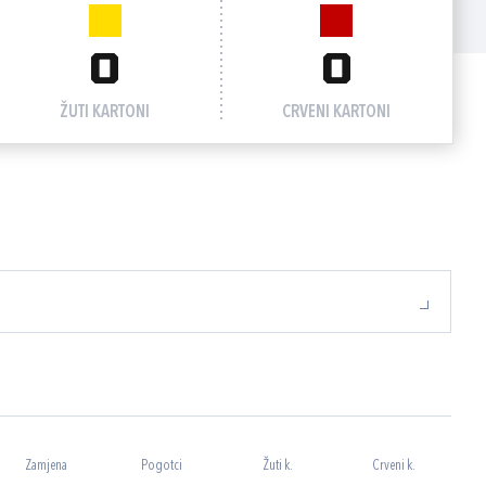
0
0
ŽUTI KARTONI
CRVENI KARTONI
Zamjena
Pogotci
Žuti k.
Crveni k.