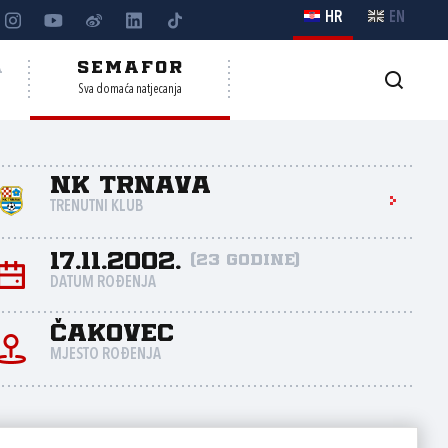
HR
EN
A
SEMAFOR
Sva domaća natjecanja
NK Trnava
TRENUTNI KLUB
17.11.2002.
(23 godine)
DATUM ROĐENJA
Čakovec
MJESTO ROĐENJA