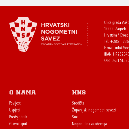
Ulica grada Vuk
10000 Zagreb
Hrvatska / Croati
Tel:
+385 1 23
E-mail:
info@hns
IBAN: HR2523
OIB: 08516152
O nama
HNS
Povijest
Središta
Uspjesi
Županijski nogometni savezi
Predsjednik
Suci
Glavni tajnik
Nogometna akademija