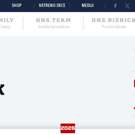
SHOP
VATRENO SRCE
MEDIJI
MILY
HNS.TEAM
HNS.RIZNIC
a Saveza
Hrvatske reprezentacije
Povijest i statistika
k
2026