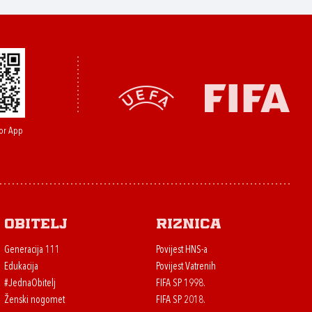
or App
Obitelj
Riznica
Generacija 111
Povijest HNS-a
Edukacija
Povijest Vatrenih
#JednaObitelj
FIFA SP 1998.
Ženski nogomet
FIFA SP 2018.