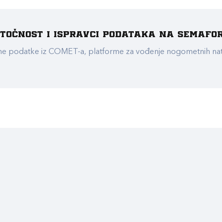
e točnost i ispravci podataka na Semafo
ualne podatke iz COMET-a, platforme za vođenje nogometnih n