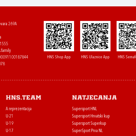
ovara 269A
a
61555
.family
HNS Shop App
HNS Ulaznice App
HNS Semaf
400091100187844
078
HNS.team
Natjecanja
A reprezentacija
Supersport HNL
U-21
Supersport Hrvatski kup
U-19
Supersport Superkup
U-17
SuperSport Prva NL