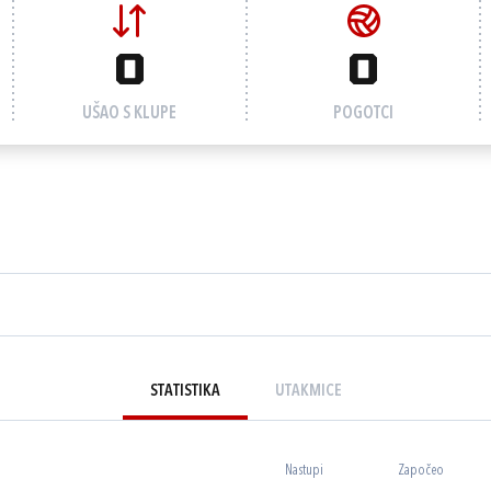
0
0
UŠAO S KLUPE
POGOTCI
STATISTIKA
UTAKMICE
Nastupi
Započeo