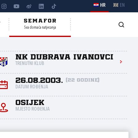
HR
EN
A
SEMAFOR
Sva domaća natjecanja
NK Dubrava Ivanovci
TRENUTNI KLUB
26.08.2003.
(22 godine)
DATUM ROĐENJA
Osijek
MJESTO ROĐENJA