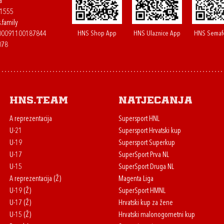
a
61555
.family
HNS Shop App
HNS Ulaznice App
HNS Semaf
400091100187844
078
HNS.team
Natjecanja
A reprezentacija
Supersport HNL
U-21
Supersport Hrvatski kup
U-19
Supersport Superkup
U-17
SuperSport Prva NL
U-15
SuperSport Druga NL
A reprezentacija (Ž)
Magenta Liga
U-19 (Ž)
SuperSport HMNL
U-17 (Ž)
Hrvatski kup za žene
U-15 (Ž)
Hrvatski malonogometni kup