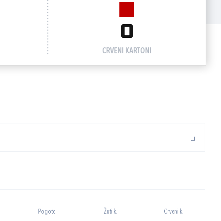
0
CRVENI KARTONI
Pogotci
Žuti k.
Crveni k.