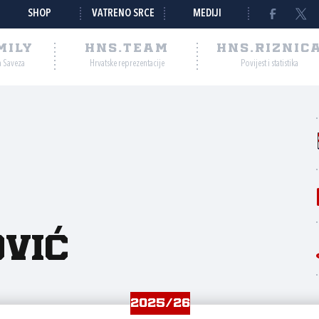
SHOP
VATRENO SRCE
MEDIJI
MILY
HNS.TEAM
HNS.RIZNIC
a Saveza
Hrvatske reprezentacije
Povijest i statistika
vić
2025/26