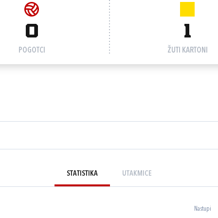
0
1
POGOTCI
ŽUTI KARTONI
STATISTIKA
UTAKMICE
Nastupi