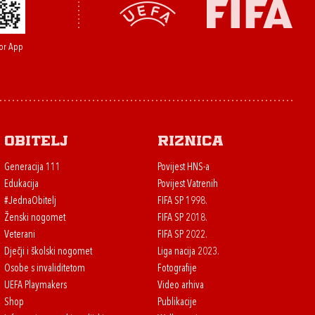
or App
Obitelj
Riznica
Generacija 111
Povijest HNS-a
Edukacija
Povijest Vatrenih
#JednaObitelj
FIFA SP 1998.
Ženski nogomet
FIFA SP 2018.
Veterani
FIFA SP 2022.
Dječji i školski nogomet
Liga nacija 2023.
Osobe s invaliditetom
Fotografije
UEFA Playmakers
Video arhiva
Shop
Publikacije