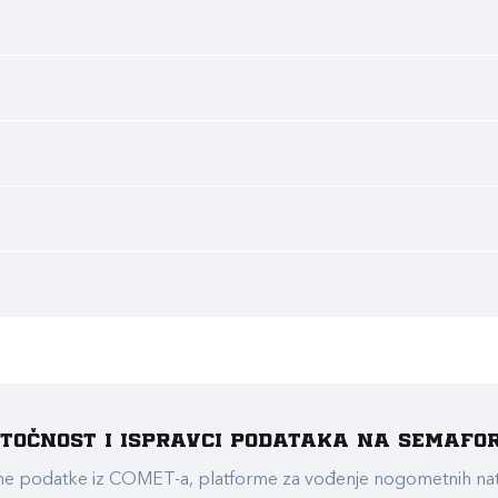
e točnost i ispravci podataka na Semafo
ualne podatke iz COMET-a, platforme za vođenje nogometnih n