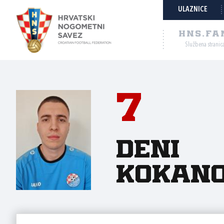
ULAZNICE
HNS.FA
Službena stranic
7
Deni
Kokano