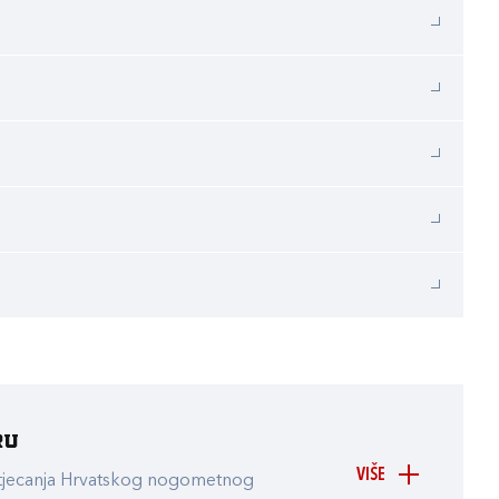
ru
VIŠE
atjecanja Hrvatskog nogometnog