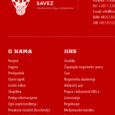
Hrvatska / Croati
Tel:
+385 1 23
E-mail:
info@hns
IBAN: HR2523
OIB: 08516152
O nama
HNS
Povijest
Središta
Uspjesi
Županijski nogometni savezi
Predsjednik
Suci
Glavni tajnik
Nogometna akademija
Izvršni odbor
Arbitražni sud
Skupština
Propisi i dokumenti HNS-a
Pristup informacijama
Licenciranje
Opći uvjeti korištenja
Registracije
Privatnost i kolačići (hns.family)
Međunarodni transferi