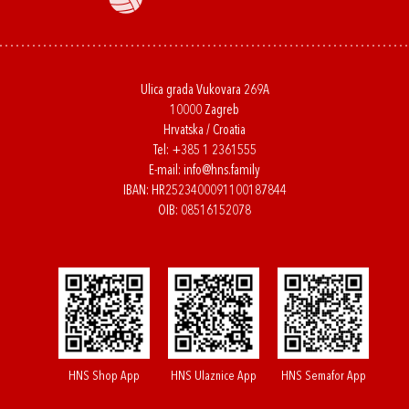
Ulica grada Vukovara 269A
10000 Zagreb
Hrvatska / Croatia
Tel:
+385 1 2361555
E-mail:
info@hns.family
IBAN: HR2523400091100187844
OIB: 08516152078
HNS Shop App
HNS Ulaznice App
HNS Semafor App