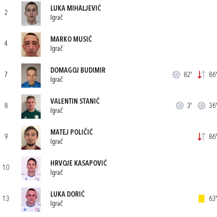
LUKA MIHALJEVIĆ
2
Igrač
MARKO MUSIĆ
4
Igrač
DOMAGOJ BUDIMIR
7
82'
86'
Igrač
VALENTIN STANIĆ
8
3'
36'
Igrač
MATEJ POLIČIĆ
9
86'
Igrač
HRVOJE KASAPOVIĆ
10
Igrač
LUKA DORIĆ
13
63'
Igrač