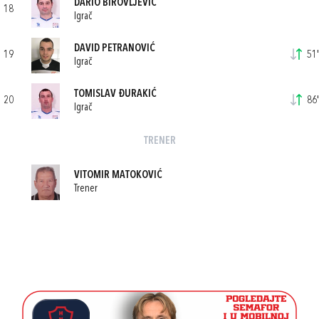
DARIO BIROVLJEVIĆ
18
Igrač
DAVID PETRANOVIĆ
19
51'
Igrač
TOMISLAV ĐURAKIĆ
20
86'
Igrač
TRENER
VITOMIR MATOKOVIĆ
Trener