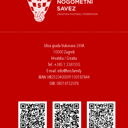
Ulica grada Vukovara 269A
10000 Zagreb
Hrvatska / Croatia
Tel:
+385 1 2361555
E-mail:
info@hns.family
IBAN: HR2523400091100187844
OIB: 08516152078