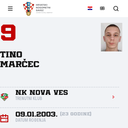
9
Tino
Marčec
NK Nova Ves
TRENUTNI KLUB
09.01.2003.
(23 godine)
DATUM ROĐENJA