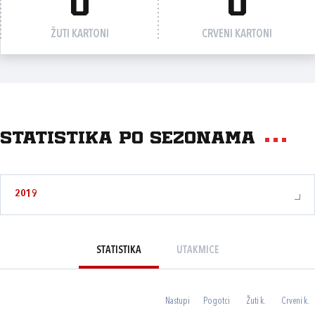
0
0
ŽUTI KARTONI
CRVENI KARTONI
Statistika po sezonama
2019
STATISTIKA
UTAKMICE
Nastupi
Pogotci
Žuti k.
Crveni k.