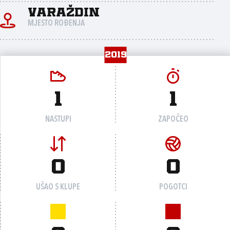
Varaždin
MJESTO ROĐENJA
2019
1
1
NASTUPI
ZAPOČEO
0
0
UŠAO S KLUPE
POGOTCI