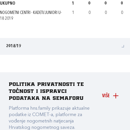
UKUPNO
1
0
0
0
NOGOMETNI CENTRI - KADETI/JUNIORI U-
1
0
0
0
18 2019
2018/19
Politika privatnosti te
točnost i ispravci
VIŠE
podataka na Semaforu
Platforma hns.family prikazuje aktualne
podatke iz COMET-a, platforme za
vođenje nogometnih natjecanja
Hrvatskog nogometnog saveza.