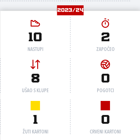
2023/24
10
2
NASTUPI
ZAPOČEO
8
0
UŠAO S KLUPE
POGOTCI
1
0
ŽUTI KARTONI
CRVENI KARTONI