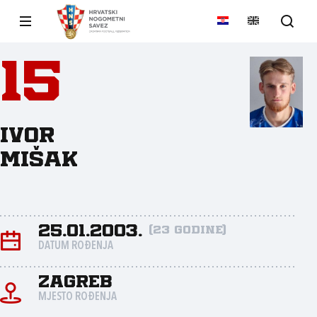
15
Ivor
Mišak
25.01.2003.
(23 godine)
DATUM ROĐENJA
Zagreb
MJESTO ROĐENJA