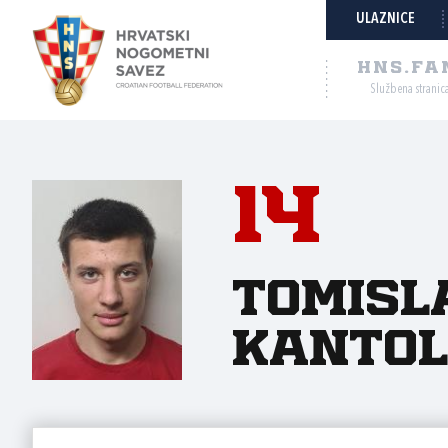
ULAZNICE
HNS.FA
Službena stranic
14
Tomisl
Kantol