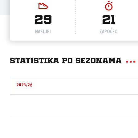
29
21
NASTUPI
ZAPOČEO
Statistika po sezonama
2025/26