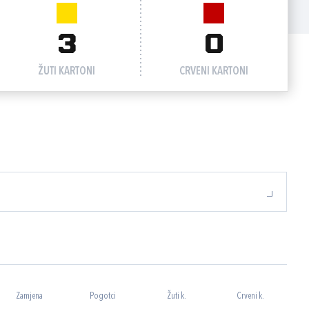
3
0
ŽUTI KARTONI
CRVENI KARTONI
Zamjena
Pogotci
Žuti k.
Crveni k.