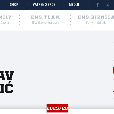
SHOP
VATRENO SRCE
MEDIJI
MILY
HNS.TEAM
HNS.RIZNIC
a Saveza
Hrvatske reprezentacije
Povijest i statistika
av
ić
2025/26