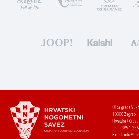
Ulica grada Vuk
10000 Zagreb
Hrvatska / Croati
Tel:
+385 1 23
E-mail:
info@hns