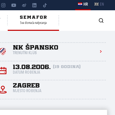
HR
EN
A
SEMAFOR
Sva domaća natjecanja
NK Špansko
TRENUTNI KLUB
13.08.2006.
(19 godina)
DATUM ROĐENJA
Zagreb
MJESTO ROĐENJA