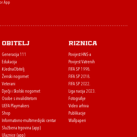
or App
Obitelj
Riznica
Generacija 111
Povijest HNS-a
Edukacija
Povijest Vatrenih
#JednaObitelj
FIFA SP 1998.
Ženski nogomet
FIFA SP 2018.
Veterani
FIFA SP 2022.
Dječji i školski nogomet
Liga nacija 2023.
Osobe s invaliditetom
Fotografije
UEFA Playmakers
Video arhiva
Shop
Publikacije
Informativno-multimedijski centar
Wallpaperi
Službena trgovina (app)
Ulaznice (app)