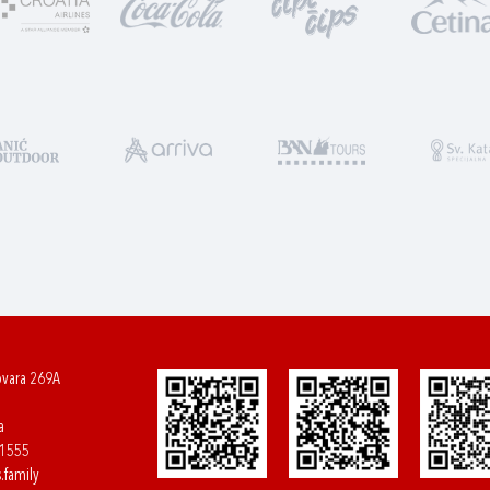
ovara 269A
a
61555
.family