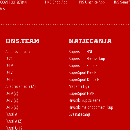
HNS Shop App
HNS Ulaznice App
HNS Semaf
400091100187844
078
HNS.team
Natjecanja
A reprezentacija
Supersport HNL
U-21
Supersport Hrvatski kup
U-19
Supersport Superkup
U-17
SuperSport Prva NL
U-15
SuperSport Druga NL
A reprezentacija (Ž)
Magenta Liga
U-19 (Ž)
SuperSport HMNL
U-17 (Ž)
Hrvatski kup za žene
U-15 (Ž)
Hrvatski malonogometni kup
Futsal A
Sva natjecanja
Futsal A (Ž)
Futsal U-19