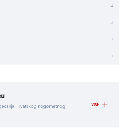
ru
VIŠE
atjecanja Hrvatskog nogometnog