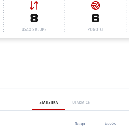
8
6
UŠAO S KLUPE
POGOTCI
STATISTIKA
UTAKMICE
Nastupi
Započeo