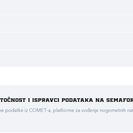
e točnost i ispravci podataka na Semafo
ualne podatke iz COMET-a, platforme za vođenje nogometnih n