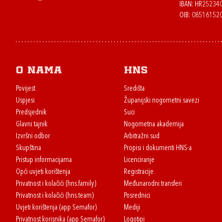
IBAN: HR2523
OIB: 08516152
O nama
HNS
Povijest
Središta
Uspjesi
Županijski nogometni savezi
Predsjednik
Suci
Glavni tajnik
Nogometna akademija
Izvršni odbor
Arbitražni sud
Skupština
Propisi i dokumenti HNS-a
Pristup informacijama
Licenciranje
Opći uvjeti korištenja
Registracije
Privatnost i kolačići (hns.family)
Međunarodni transferi
Privatnost i kolačići (hns.team)
Posrednici
Uvjeti korištenja (app Semafor)
Mediji
Privatnost korisnika (app Semafor)
Logotipi