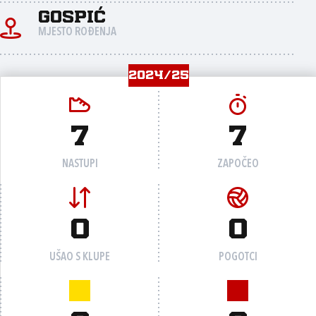
Gospić
MJESTO ROĐENJA
2024/25
7
7
NASTUPI
ZAPOČEO
0
0
UŠAO S KLUPE
POGOTCI