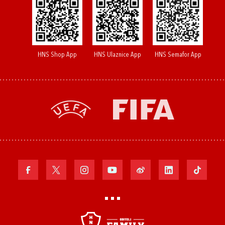
HNS Shop App
HNS Ulaznice App
HNS Semafor App