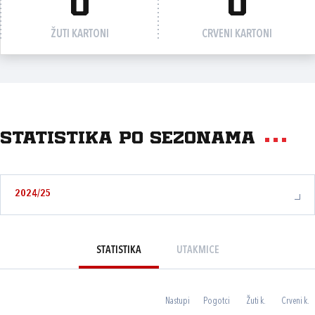
0
0
ŽUTI KARTONI
CRVENI KARTONI
Statistika po sezonama
2024/25
STATISTIKA
UTAKMICE
Nastupi
Pogotci
Žuti k.
Crveni k.