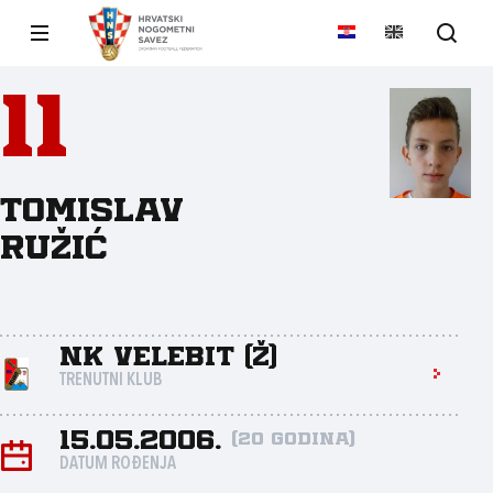
11
Tomislav
Ružić
NK Velebit (Ž)
TRENUTNI KLUB
15.05.2006.
(20 godina)
DATUM ROĐENJA