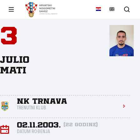
3
Julio
Mati
NK Trnava
TRENUTNI KLUB
02.11.2003.
(22 godine)
DATUM ROĐENJA