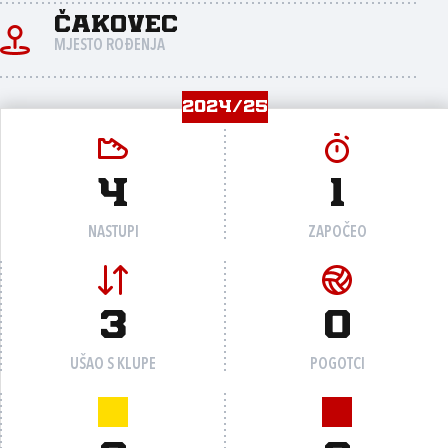
Čakovec
MJESTO ROĐENJA
2024/25
4
1
NASTUPI
ZAPOČEO
3
0
UŠAO S KLUPE
POGOTCI