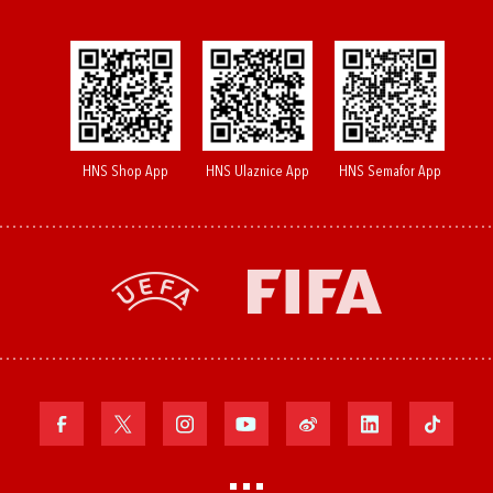
HNS Shop App
HNS Ulaznice App
HNS Semafor App