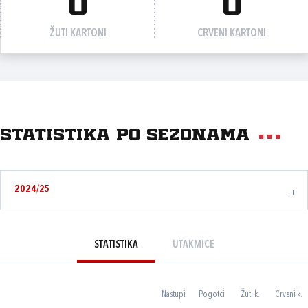
0
0
ŽUTI KARTONI
CRVENI KARTONI
Statistika po sezonama
2024/25
STATISTIKA
UTAKMICE
Nastupi
Pogotci
Žuti k.
Crveni k.