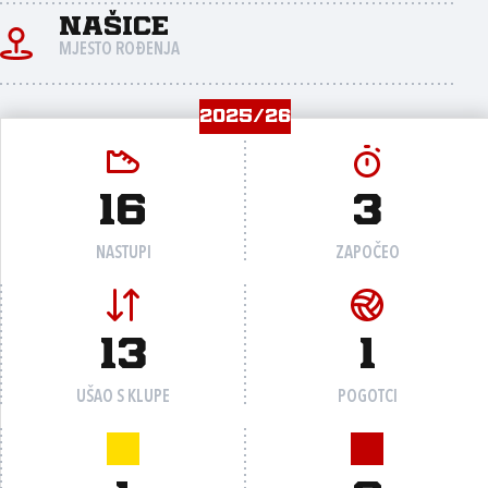
Našice
MJESTO ROĐENJA
2025/26
16
3
NASTUPI
ZAPOČEO
13
1
UŠAO S KLUPE
POGOTCI