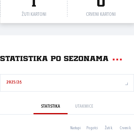
1
0
ŽUTI KARTONI
CRVENI KARTONI
Statistika po sezonama
2025/26
STATISTIKA
UTAKMICE
Nastupi
Pogotci
Žuti k.
Crveni k.