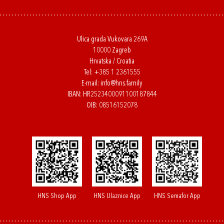
Ulica grada Vukovara 269A
10000 Zagreb
Hrvatska / Croatia
Tel:
+385 1 2361555
E-mail:
info@hns.family
IBAN: HR2523400091100187844
OIB: 08516152078
HNS Shop App
HNS Ulaznice App
HNS Semafor App