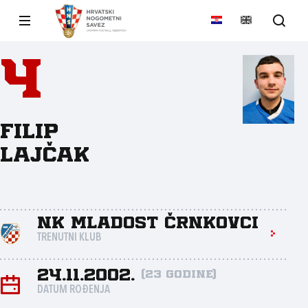
4
Filip
Lajčak
NK Mladost Črnkovci
TRENUTNI KLUB
24.11.2002.
(23 godine)
DATUM ROĐENJA