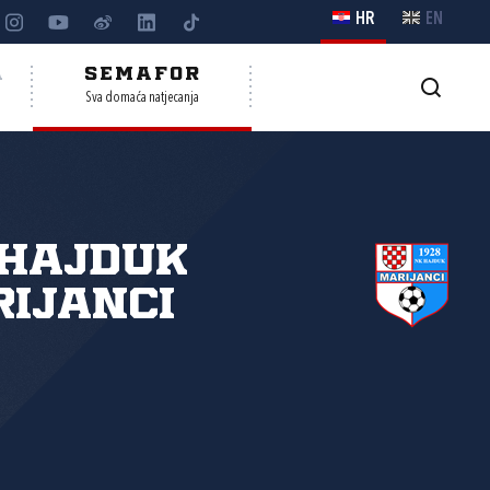
HR
EN
A
SEMAFOR
Sva domaća natjecanja
 Hajduk
ijanci