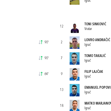
Igrač
TONI SINKOVIĆ
12
Vratar
LOVRO ANDRAČIĆ
90'
2
Igrač
TOMO TAKALIĆ
90'
7
Igrač
FILIP LAJČAK
64'
9
Igrač
EMANUEL POPOVI
13
Igrač
MATKO MARJANO
18
Igrač