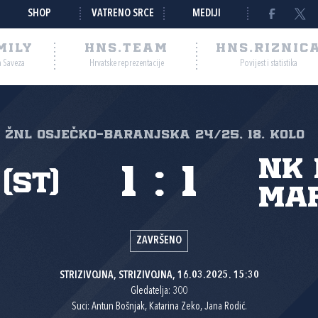
SHOP
VATRENO SRCE
MEDIJI
MILY
HNS.TEAM
HNS.RIZNIC
a Saveza
Hrvatske reprezentacije
Povijest i statistika
. ŽNL Osječko-baranjska 24/25, 18. kolo
NK
1
:
1
(St)
Mar
ZAVRŠENO
STRIZIVOJNA, STRIZIVOJNA, 16.03.2025. 15:30
Gledatelja: 300
Suci: Antun Bošnjak, Katarina Zeko, Jana Rodić.