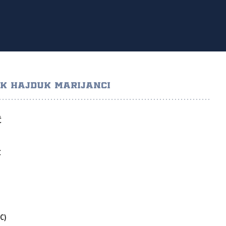
K HAJDUK MARIJANCI
Ć
C
C)