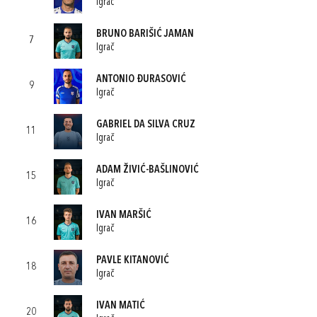
Igrač
BRUNO BARIŠIĆ JAMAN
7
Igrač
ANTONIO ĐURASOVIĆ
9
Igrač
GABRIEL DA SILVA CRUZ
11
Igrač
ADAM ŽIVIĆ-BAŠLINOVIĆ
15
Igrač
IVAN MARŠIĆ
16
Igrač
PAVLE KITANOVIĆ
18
Igrač
IVAN MATIĆ
20