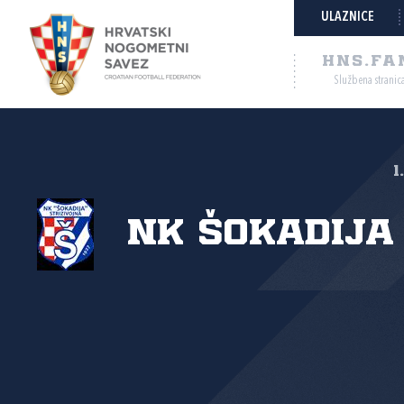
ULAZNICE
HNS.FA
Službena stranic
1
NK Šokadija 