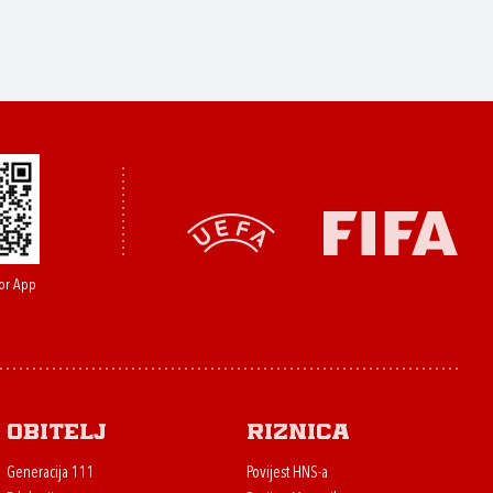
or App
Obitelj
Riznica
Generacija 111
Povijest HNS-a