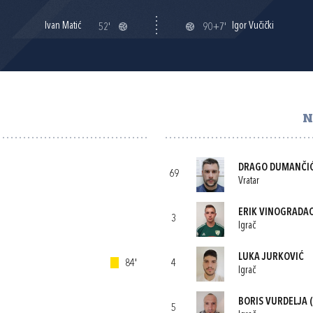
Ivan Matić
Igor Vučički
52'
90+7'
N
DRAGO DUMANČI
69
Vratar
ERIK VINOGRADA
3
Igrač
LUKA JURKOVIĆ
84'
4
Igrač
BORIS VURDELJA
(
5