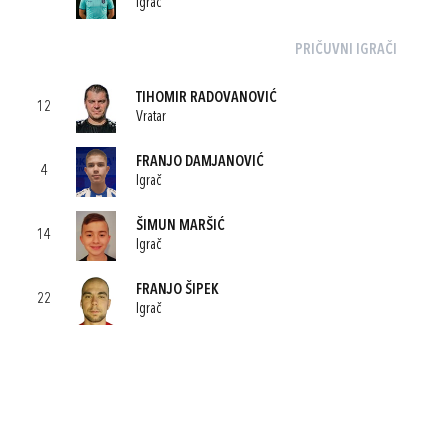
Igrač
PRIČUVNI IGRAČI
TIHOMIR RADOVANOVIĆ
12
Vratar
FRANJO DAMJANOVIĆ
4
Igrač
ŠIMUN MARŠIĆ
14
Igrač
FRANJO ŠIPEK
22
Igrač