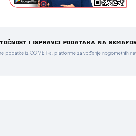
e točnost i ispravci podataka na Semafo
ualne podatke iz COMET-a, platforme za vođenje nogometnih n