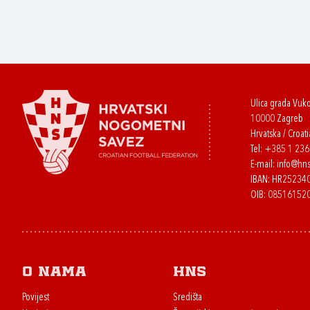
Ulica grada Vuk
10000 Zagreb
Hrvatska / Croati
Tel:
+385 1 23
E-mail:
info@hns
IBAN: HR2523
OIB: 08516152
O nama
HNS
Povijest
Središta