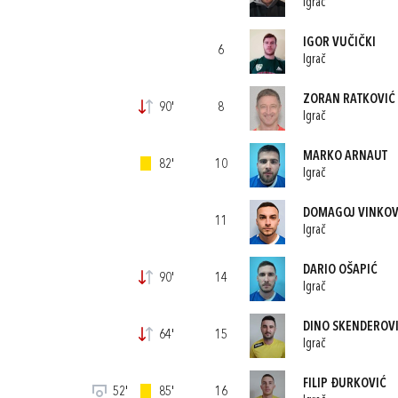
Igrač
IGOR VUČIČKI
6
Igrač
ZORAN RATKOVIĆ
90'
8
Igrač
MARKO ARNAUT
82'
10
Igrač
DOMAGOJ VINKOV
11
Igrač
DARIO OŠAPIĆ
90'
14
Igrač
DINO SKENDEROV
64'
15
Igrač
FILIP ĐURKOVIĆ
52'
85'
16