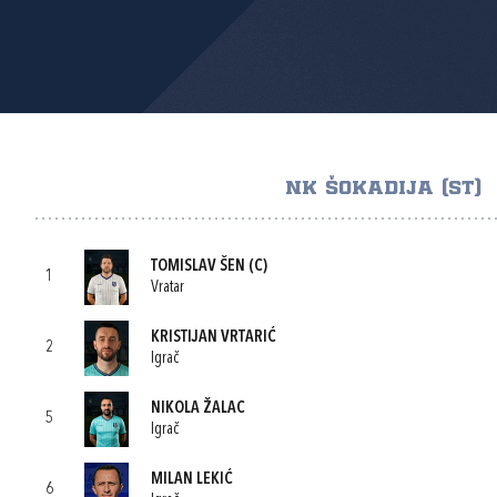
NK ŠOKADIJA (ST)
TOMISLAV ŠEN
(C)
1
Vratar
KRISTIJAN VRTARIĆ
2
Igrač
NIKOLA ŽALAC
5
Igrač
MILAN LEKIĆ
6