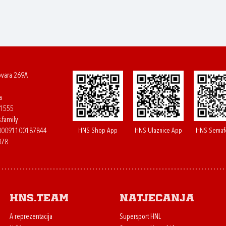
ovara 269A
a
61555
.family
HNS Shop App
HNS Ulaznice App
HNS Semaf
400091100187844
078
HNS.team
Natjecanja
A reprezentacija
Supersport HNL