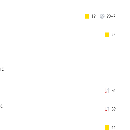
19'
90+7'
23'
IĆ
84'
IĆ
89'
44'