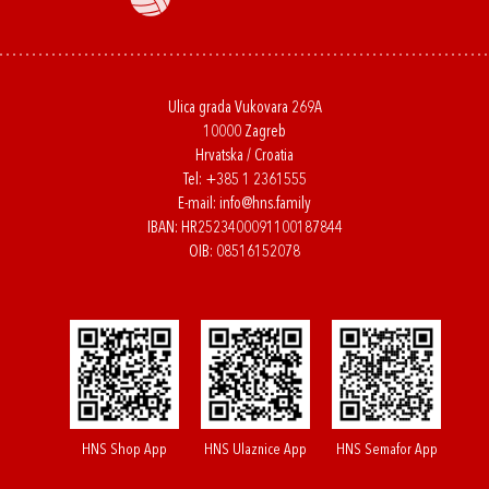
Ulica grada Vukovara 269A
10000 Zagreb
Hrvatska / Croatia
Tel:
+385 1 2361555
E-mail:
info@hns.family
IBAN: HR2523400091100187844
OIB: 08516152078
HNS Shop App
HNS Ulaznice App
HNS Semafor App