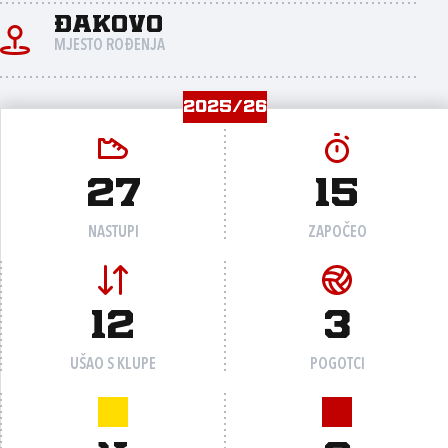
Đakovo
MJESTO ROĐENJA
2025/26
27
15
NASTUPI
ZAPOČEO
12
3
UŠAO S KLUPE
POGOTCI