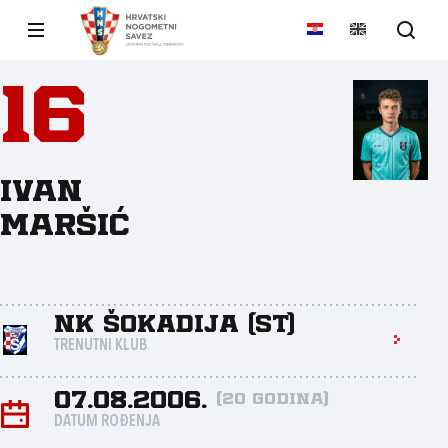
16
Ivan
Maršić
NK Šokadija (St)
TRENUTNI KLUB
07.08.2006.
(20 godina)
DATUM ROĐENJA