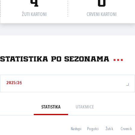
4
0
ŽUTI KARTONI
CRVENI KARTONI
Statistika po sezonama
2025/26
STATISTIKA
UTAKMICE
Nastupi
Pogotci
Žuti k.
Crveni k.