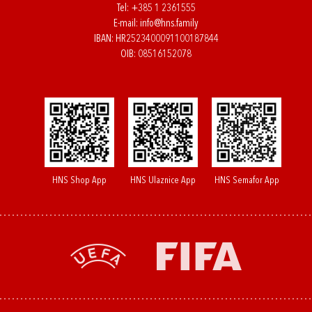
Tel:
+385 1 2361555
E-mail:
info@hns.family
IBAN: HR2523400091100187844
OIB: 08516152078
HNS Shop App
HNS Ulaznice App
HNS Semafor App