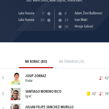
Suci: Marin Lovrić, Mate Dujmić, Tihana Barić.
Luka Vuruna
Adam Živić-Bašlinović
5'
8'
Luka Vuruna
Ivan Matić
76'
33'
Hrvoje Galović
58'
NK BORAC (BO)
NK ŠOKADIJA (ST)
JOSIP ZORBAZ
1
42'
Vratar
SANTIAGO MORENO RICO
2
62'
76'
Igrač
JULIAN FELIPE SANCHEZ MURILLO