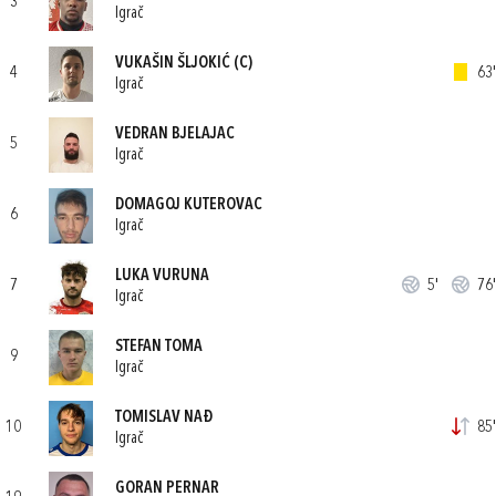
3
Igrač
VUKAŠIN ŠLJOKIĆ
(C)
4
63'
Igrač
VEDRAN BJELAJAC
5
Igrač
DOMAGOJ KUTEROVAC
6
Igrač
LUKA VURUNA
7
5'
76'
Igrač
STEFAN TOMA
9
Igrač
TOMISLAV NAĐ
10
85'
Igrač
GORAN PERNAR