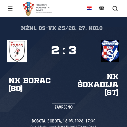
MŽNL Os-Vk 25/26, 27. kolo
2
:
3
NK
NK Borac
Šokadija
(Bo)
(St)
ZAVRŠENO
BOBOTA, BOBOTA, 16.05.2026. 17:30