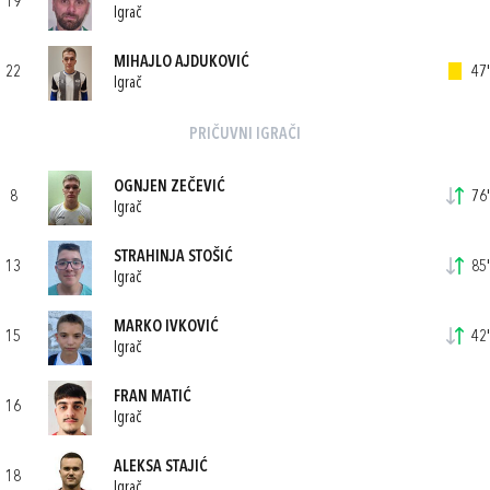
19
Igrač
MIHAJLO AJDUKOVIĆ
22
47'
Igrač
PRIČUVNI IGRAČI
OGNJEN ZEČEVIĆ
8
76'
Igrač
STRAHINJA STOŠIĆ
13
85'
Igrač
MARKO IVKOVIĆ
15
42'
Igrač
FRAN MATIĆ
16
Igrač
ALEKSA STAJIĆ
18
Igrač