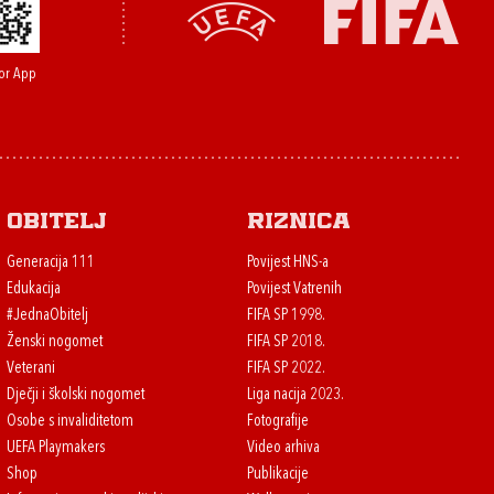
or App
Obitelj
Riznica
Generacija 111
Povijest HNS-a
Edukacija
Povijest Vatrenih
#JednaObitelj
FIFA SP 1998.
Ženski nogomet
FIFA SP 2018.
Veterani
FIFA SP 2022.
Dječji i školski nogomet
Liga nacija 2023.
Osobe s invaliditetom
Fotografije
UEFA Playmakers
Video arhiva
Shop
Publikacije