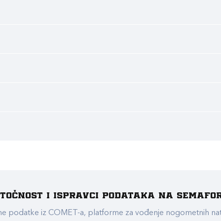
e točnost i ispravci podataka na Semafo
ualne podatke iz COMET-a, platforme za vođenje nogometnih n