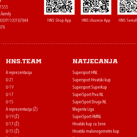
a
61555
.family
HNS Shop App
HNS Ulaznice App
HNS Semaf
400091100187844
078
HNS.team
Natjecanja
A reprezentacija
Supersport HNL
U-21
Supersport Hrvatski kup
U-19
Supersport Superkup
U-17
SuperSport Prva NL
U-15
SuperSport Druga NL
A reprezentacija (Ž)
Magenta Liga
U-19 (Ž)
SuperSport HMNL
U-17 (Ž)
Hrvatski kup za žene
U-15 (Ž)
Hrvatski malonogometni kup