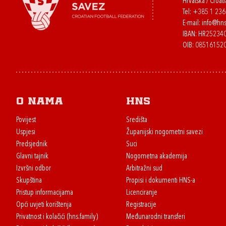
Hrvatska / Croati
Tel:
+385 1 23
E-mail:
info@hns
IBAN: HR2523
OIB: 08516152
O nama
HNS
Povijest
Središta
Uspjesi
Županijski nogometni savezi
Predsjednik
Suci
Glavni tajnik
Nogometna akademija
Izvršni odbor
Arbitražni sud
Skupština
Propisi i dokumenti HNS-a
Pristup informacijama
Licenciranje
Opći uvjeti korištenja
Registracije
Privatnost i kolačići (hns.family)
Međunarodni transferi