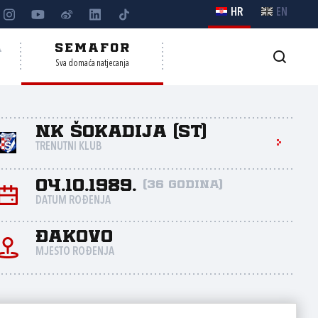
HR
EN
A
SEMAFOR
Sva domaća natjecanja
NK Šokadija (St)
TRENUTNI KLUB
04.10.1989.
(36 godina)
DATUM ROĐENJA
Đakovo
MJESTO ROĐENJA