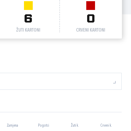
6
0
ŽUTI KARTONI
CRVENI KARTONI
Zamjena
Pogotci
Žuti k.
Crveni k.