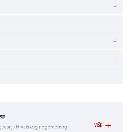
ru
VIŠE
atjecanja Hrvatskog nogometnog