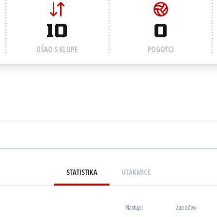
10
0
UŠAO S KLUPE
POGOTCI
STATISTIKA
UTAKMICE
Nastupi
Započeo