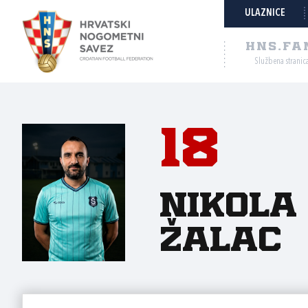
ULAZNICE
HNS.FA
Službena stranic
18
Nikola
Žalac