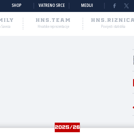
SHOP
VATRENO SRCE
MEDIJI
MILY
HNS.TEAM
HNS.RIZNIC
a Saveza
Hrvatske reprezentacije
Povijest i statistika
2025/26