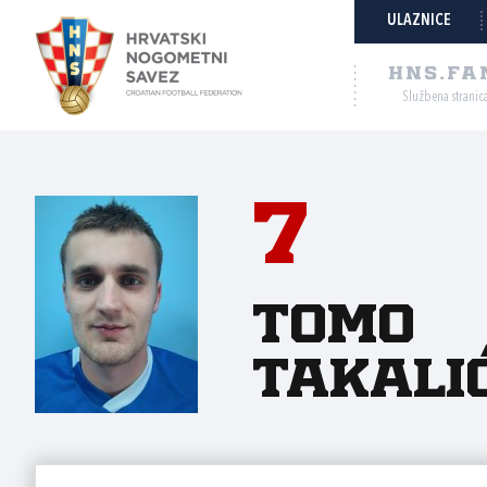
ULAZNICE
HNS.FA
Službena stranic
7
Tomo
Takali