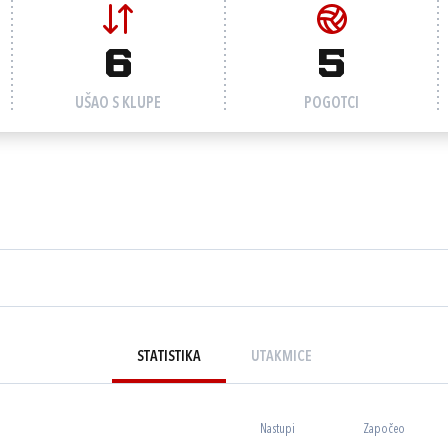
6
5
UŠAO S KLUPE
POGOTCI
STATISTIKA
UTAKMICE
Nastupi
Započeo