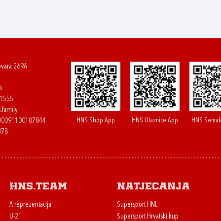
ovara 269A
a
61555
.family
HNS Shop App
HNS Ulaznice App
HNS Semaf
400091100187844
078
HNS.team
Natjecanja
A reprezentacija
Supersport HNL
U-21
Supersport Hrvatski kup