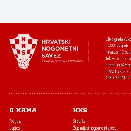
Ulica grada Vuk
10000 Zagreb
Hrvatska / Croati
Tel:
+385 1 23
E-mail:
info@hns
IBAN: HR2523
OIB: 08516152
O nama
HNS
Povijest
Središta
Uspjesi
Županijski nogometni savezi