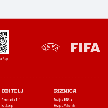
or App
Obitelj
Riznica
Generacija 111
Povijest HNS-a
Edukacija
Povijest Vatrenih