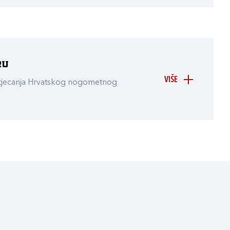
ru
VIŠE
atjecanja Hrvatskog nogometnog