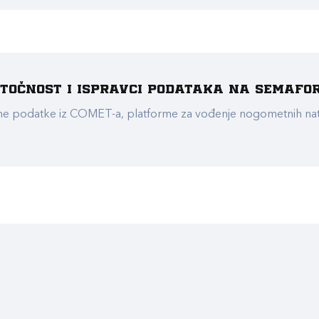
e točnost i ispravci podataka na Semafo
ualne podatke iz COMET-a, platforme za vođenje nogometnih n