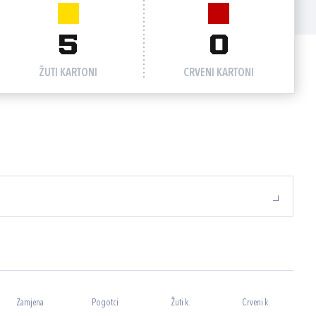
5
0
ŽUTI KARTONI
CRVENI KARTONI
Zamjena
Pogotci
Žuti k.
Crveni k.