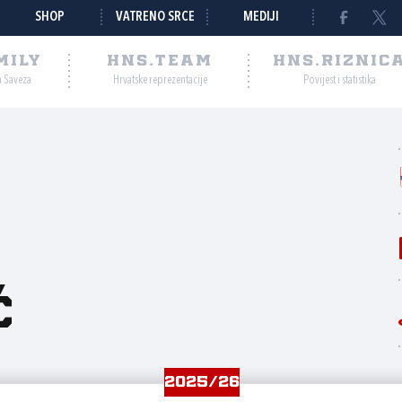
SHOP
VATRENO SRCE
MEDIJI
MILY
HNS.TEAM
HNS.RIZNIC
a Saveza
Hrvatske reprezentacije
Povijest i statistika
ć
2025/26