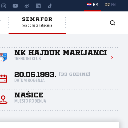
HR
EN
A
SEMAFOR
Sva domaća natjecanja
NK Hajduk Marijanci
TRENUTNI KLUB
20.05.1993.
(33 godine)
DATUM ROĐENJA
Našice
MJESTO ROĐENJA